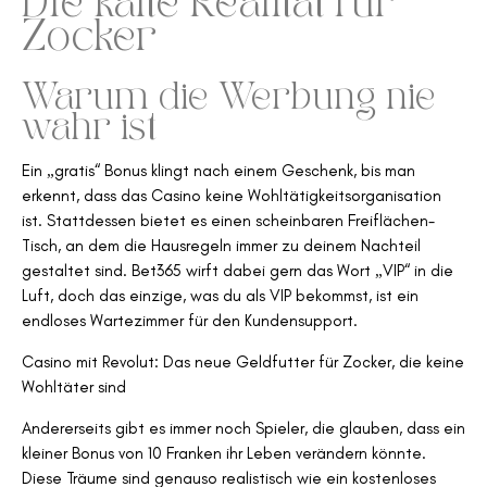
Die kalte Realität für
Zocker
Warum die Werbung nie
wahr ist
Ein „gratis“ Bonus klingt nach einem Geschenk, bis man
erkennt, dass das Casino keine Wohltätigkeitsorganisation
ist. Stattdessen bietet es einen scheinbaren Freiflächen-
Tisch, an dem die Hausregeln immer zu deinem Nachteil
gestaltet sind. Bet365 wirft dabei gern das Wort „VIP“ in die
Luft, doch das einzige, was du als VIP bekommst, ist ein
endloses Wartezimmer für den Kundensupport.
Casino mit Revolut: Das neue Geldfutter für Zocker, die keine
Wohltäter sind
Andererseits gibt es immer noch Spieler, die glauben, dass ein
kleiner Bonus von 10 Franken ihr Leben verändern könnte.
Diese Träume sind genauso realistisch wie ein kostenloses