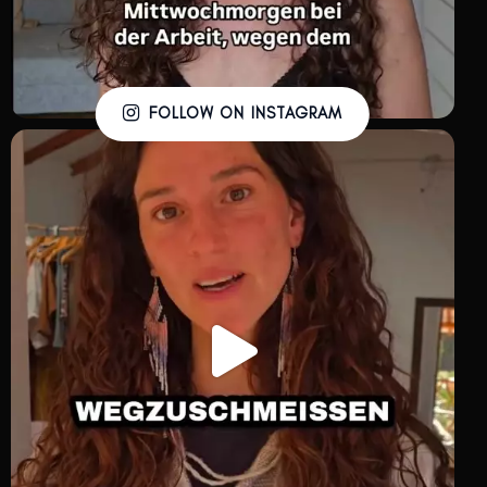
FOLLOW ON INSTAGRAM