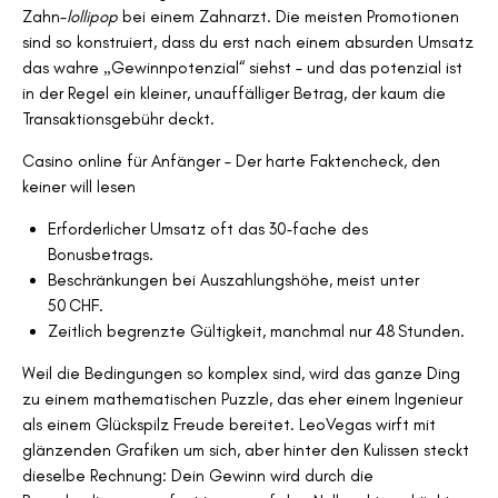
Zahn-
lollipop
bei einem Zahnarzt. Die meisten Promotionen
sind so konstruiert, dass du erst nach einem absurden Umsatz
das wahre „Gewinnpotenzial“ siehst – und das potenzial ist
in der Regel ein kleiner, unauffälliger Betrag, der kaum die
Transaktionsgebühr deckt.
Casino online für Anfänger – Der harte Faktencheck, den
keiner will lesen
Erforderlicher Umsatz oft das 30‑fache des
Bonusbetrags.
Beschränkungen bei Auszahlungshöhe, meist unter
50 CHF.
Zeitlich begrenzte Gültigkeit, manchmal nur 48 Stunden.
Weil die Bedingungen so komplex sind, wird das ganze Ding
zu einem mathematischen Puzzle, das eher einem Ingenieur
als einem Glückspilz Freude bereitet. LeoVegas wirft mit
glänzenden Grafiken um sich, aber hinter den Kulissen steckt
dieselbe Rechnung: Dein Gewinn wird durch die