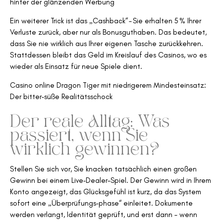
hinter der glänzenden Werbung
Ein weiterer Trick ist das „Cashback“ – Sie erhalten 5 % Ihrer
Verluste zurück, aber nur als Bonusguthaben. Das bedeutet,
dass Sie nie wirklich aus Ihrer eigenen Tasche zurückkehren.
Stattdessen bleibt das Geld im Kreislauf des Casinos, wo es
wieder als Einsatz für neue Spiele dient.
Casino online Dragon Tiger mit niedrigerem Mindesteinsatz:
Der bitter‑süße Realitätsschock
Der reale Alltag: Was
passiert, wenn Sie
wirklich gewinnen?
Stellen Sie sich vor, Sie knacken tatsächlich einen großen
Gewinn bei einem Live‑Dealer-Spiel. Der Gewinn wird in Ihrem
Konto angezeigt, das Glücksgefühl ist kurz, da das System
sofort eine „Überprüfungs‑phase“ einleitet. Dokumente
werden verlangt, Identität geprüft, und erst dann – wenn