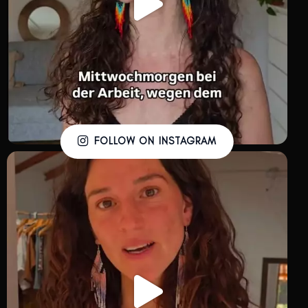
FOLLOW ON INSTAGRAM