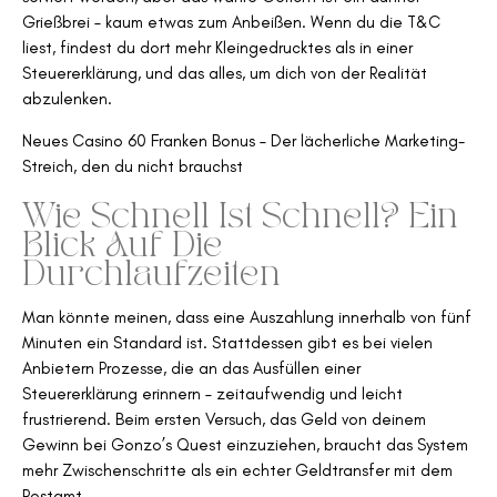
Grießbrei – kaum etwas zum Anbeißen. Wenn du die T&C
liest, findest du dort mehr Kleingedrucktes als in einer
Steuererklärung, und das alles, um dich von der Realität
abzulenken.
Neues Casino 60 Franken Bonus – Der lächerliche Marketing-
Streich, den du nicht brauchst
Wie Schnell Ist Schnell? Ein
Blick Auf Die
Durchlaufzeiten
Man könnte meinen, dass eine Auszahlung innerhalb von fünf
Minuten ein Standard ist. Stattdessen gibt es bei vielen
Anbietern Prozesse, die an das Ausfüllen einer
Steuererklärung erinnern – zeitaufwendig und leicht
frustrierend. Beim ersten Versuch, das Geld von deinem
Gewinn bei Gonzo’s Quest einzuziehen, braucht das System
mehr Zwischenschritte als ein echter Geldtransfer mit dem
Postamt.