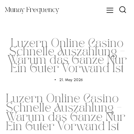
UNCATEGORISED
Luzern Online Casino
Schnelle Auszahlung –
Warum das Ganze Nur
Ein Guter Vorwand Ist
21. May 2026
Luzern Online Casino
Schnelle Auszahlung –
Warum das Ganze Nur
Ein Guter Vorwand Ist