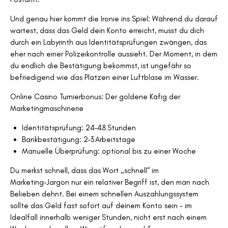
Und genau hier kommt die Ironie ins Spiel: Während du darauf
wartest, dass das Geld dein Konto erreicht, musst du dich
durch ein Labyrinth aus Identitätsprüfungen zwängen, das
eher nach einer Polizeikontrolle aussieht. Der Moment, in dem
du endlich die Bestätigung bekommst, ist ungefähr so
befriedigend wie das Platzen einer Luftblase im Wasser.
Online Casino Turnierbonus: Der goldene Käfig der
Marketingmaschinerie
Identitätsprüfung: 24‑48 Stunden
Bankbestätigung: 2‑3 Arbeitstage
Manuelle Überprüfung: optional bis zu einer Woche
Du merkst schnell, dass das Wort „schnell“ im
Marketing‑Jargon nur ein relativer Begriff ist, den man nach
Belieben dehnt. Bei einem schnellen Auszahlungssystem
sollte das Geld fast sofort auf deinem Konto sein – im
Idealfall innerhalb weniger Stunden, nicht erst nach einem