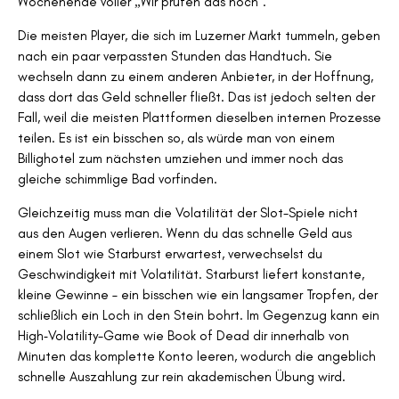
Wochenende voller „Wir prüfen das noch“.
Die meisten Player, die sich im Luzerner Markt tummeln, geben
nach ein paar verpassten Stunden das Handtuch. Sie
wechseln dann zu einem anderen Anbieter, in der Hoffnung,
dass dort das Geld schneller fließt. Das ist jedoch selten der
Fall, weil die meisten Plattformen dieselben internen Prozesse
teilen. Es ist ein bisschen so, als würde man von einem
Billighotel zum nächsten umziehen und immer noch das
gleiche schimmlige Bad vorfinden.
Gleichzeitig muss man die Volatilität der Slot-Spiele nicht
aus den Augen verlieren. Wenn du das schnelle Geld aus
einem Slot wie Starburst erwartest, verwechselst du
Geschwindigkeit mit Volatilität. Starburst liefert konstante,
kleine Gewinne – ein bisschen wie ein langsamer Tropfen, der
schließlich ein Loch in den Stein bohrt. Im Gegenzug kann ein
High‑Volatility-Game wie Book of Dead dir innerhalb von
Minuten das komplette Konto leeren, wodurch die angeblich
schnelle Auszahlung zur rein akademischen Übung wird.