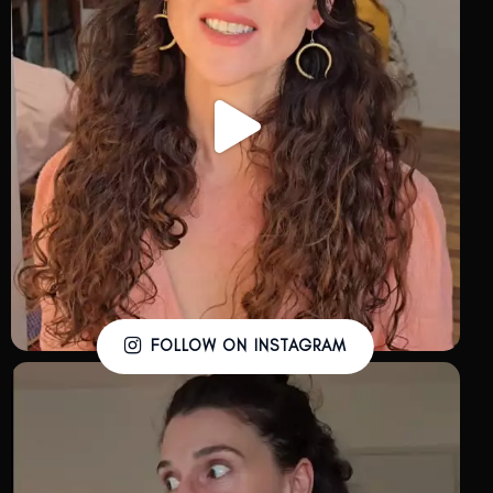
FOLLOW ON INSTAGRAM