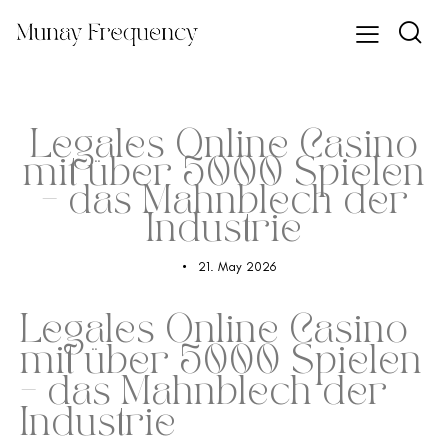
UNCATEGORISED
Legales Online Casino
mit über 5000 Spielen
– das Mahnblech der
Industrie
21. May 2026
Legales Online Casino
mit über 5000 Spielen
– das Mahnblech der
Industrie