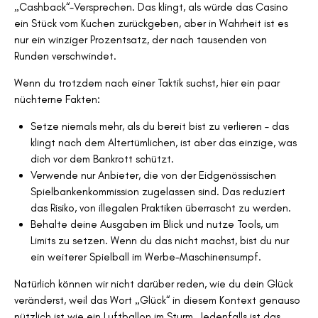
„Cashback“-Versprechen. Das klingt, als würde das Casino
ein Stück vom Kuchen zurückgeben, aber in Wahrheit ist es
nur ein winziger Prozentsatz, der nach tausenden von
Runden verschwindet.
Wenn du trotzdem nach einer Taktik suchst, hier ein paar
nüchterne Fakten:
Setze niemals mehr, als du bereit bist zu verlieren – das
klingt nach dem Altertümlichen, ist aber das einzige, was
dich vor dem Bankrott schützt.
Verwende nur Anbieter, die von der Eidgenössischen
Spielbankenkommission zugelassen sind. Das reduziert
das Risiko, von illegalen Praktiken überrascht zu werden.
Behalte deine Ausgaben im Blick und nutze Tools, um
Limits zu setzen. Wenn du das nicht machst, bist du nur
ein weiterer Spielball im Werbe-Maschinensumpf.
Natürlich können wir nicht darüber reden, wie du dein Glück
veränderst, weil das Wort „Glück“ in diesem Kontext genauso
nützlich ist wie ein Luftballon im Sturm. Jedenfalls ist das