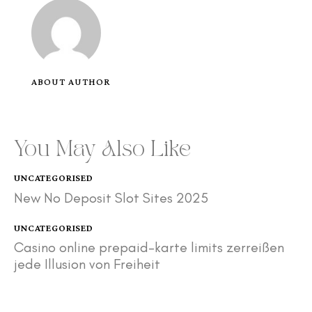
ABOUT AUTHOR
You May Also Like
UNCATEGORISED
New No Deposit Slot Sites 2025
UNCATEGORISED
Casino online prepaid-karte limits zerreißen
jede Illusion von Freiheit