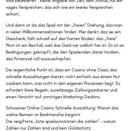
wird bearbeitet“. Keine Angabe von Zeit, kein Status, nur ein
vages Versprechen, das sich wie ein leeres Versprechen
anhört.
Und dann ist da das Spiel mit der „freien“ Drehung, das man
in vielen Willkommensaktionen findet. Wer denkt, das sei ein
Geschenk, fällt schnell auf den harten Boden: das „freie“
Wort ist ein Reinfall, weil das Geld nie wirklich frei ist. Es ist an
Bedingungen geknüpft, die den Spielenden daran hindern,
das Potenzial voll auszuschöpfen.
Der eigentliche Punkt ist, dass ein Casino ohne Oasis, das
schnelle Auszahlungen bietet, nicht einfach aus einem Hut
zaubern kann, was nicht in den eigenen Prozessen liegt. Es
erfordert klare Regeln, zuverlässige Zahlungsanbieter und
einen Verzicht auf unnötiges Marketing‑Gedöns.
Schweizer Online Casino Schnelle Auszahlung: Warum das
wahre Rennen im Banktransfer beginnt
Die vergiftete „liste spielautomaten die zahlen“ – warum
Zahlen nur Zahlen sind und kein Goldschatz