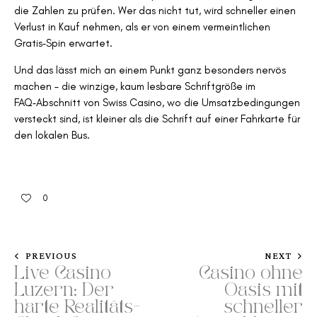
die Zahlen zu prüfen. Wer das nicht tut, wird schneller einen
Verlust in Kauf nehmen, als er von einem vermeintlichen
Gratis‑Spin erwartet.
Und das lässt mich an einem Punkt ganz besonders nervös
machen – die winzige, kaum lesbare Schriftgröße im
FAQ‑Abschnitt von Swiss Casino, wo die Umsatzbedingungen
versteckt sind, ist kleiner als die Schrift auf einer Fahrkarte für
den lokalen Bus.
0
PREVIOUS
NEXT
Live Casino
Casino ohne
Luzern: Der
Oasis mit
harte Realitäts-
schneller