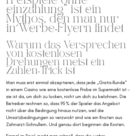
freispiele ohne
einzahlung” ist ein
Mythos, den man nur
in Werbe‑Flyern findet
Warum das Versprechen
von kostenlosen
Drehungen meist ein
Zahlen‑Trick ist
Man muss erst einmal akzeptieren, dass jede „Gratis‑Runde“
in einem Casino wie eine kostenlose Probe im Supermarkt ist –
sie ist da, um dich zu locken, nicht um dich zu belohnen. Die
Betreiber rechnen so, dass 95 % der Spieler das Angebot
nicht über die Bedingung hinaus nutzen, weil die
Umsatzbedingungen so verzwickt sind wie ein Knoten aus
Zahnarzt‑Schnullern. Und genau dort beginnen die Kosten.