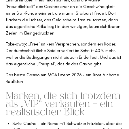
Einmal im Spiel, merkt man schnell, dass die wahre
“Freundlichkeit” des Casinos eher an die Geschwindigkeit
einer Slot‑Runde erinnert, die man in Starburst findet. Dort
flackern die Lichter, das Geld scheint fast zu tanzen, doch
das eigentliche Risiko liegt in den winzigen, kaum sichtbaren
Zeilen im Kleingedruckten.
Take‑away: „Free“ ist kein Versprechen, sondern ein Köder.
Der durchschnittliche Spieler verliert im Schnitt 40 % mehr,
weil er die Bedingungen nicht bis zum Ende liest. Und das ist
das eigentliche „Freispiel“, das dir das Casino gibt.
Das beste Casino mit MGA Lizenz 2026 – ein Trost für harte
Realisten
Marken, die sich trotzdem
als „VIP“ verkaufen – ein
realistischer Blick
Swiss Casino – ein Name mit Schweizer Präzision, aber die