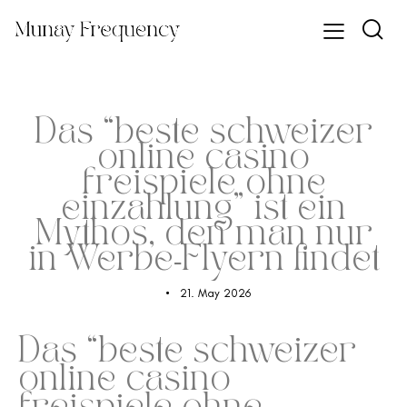
UNCATEGORISED
Das “beste schweizer
online casino
freispiele ohne
einzahlung” ist ein
Mythos, den man nur
in Werbe‑Flyern findet
21. May 2026
Das “beste schweizer
online casino