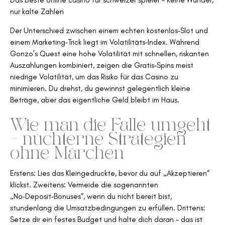
Das beste online casino für schweizer spieler – Keine Wunder,
nur kalte Zahlen
Der Unterschied zwischen einem echten kostenlos‑Slot und
einem Marketing‑Trick liegt im Volatilitäts‑Index. Während
Gonzo’s Quest eine hohe Volatilität mit schnellen, riskanten
Auszahlungen kombiniert, zeigen die Gratis‑Spins meist
niedrige Volatilität, um das Risiko für das Casino zu
minimieren. Du drehst, du gewinnst gelegentlich kleine
Beträge, aber das eigentliche Geld bleibt im Haus.
Wie man die Falle umgeht
– nüchterne Strategien
ohne Märchen
Erstens: Lies das Kleingedruckte, bevor du auf „Akzeptieren“
klickst. Zweitens: Vermeide die sogenannten
„No‑Deposit‑Bonuses“, wenn du nicht bereit bist,
stundenlang die Umsatzbedingungen zu erfüllen. Drittens:
Setze dir ein festes Budget und halte dich daran – das ist