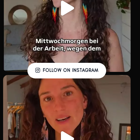
FOLLOW ON INSTAGRAM