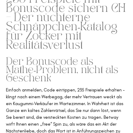
Bonuscode sichern CH
– Der nüchterne
Schnäppchen‑Katalog
für Zocker mit
Realitätsverlust
Der Bonuscode als
Mathe‑Problem, nicht als
Geschenk
Einfach anmelden, Code eintippen, 235 Freispiele erhalten –
klingt nach einem Werbegag, der mehr Vertrauen weckt als
ein Kaugummi‑Verkäufer im Wartezimmer. In Wahrheit ist das
Ganze ein kaltes Zahlenrätsel, das Sie nur dann löst, wenn
Sie bereit sind, die versteckten Kosten zu tragen. Betway
wirft Ihnen einen „free“ Spin zu, als wäre das ein Akt der
Nächstenliebe, doch das Wort ist in Anführungszeichen zu