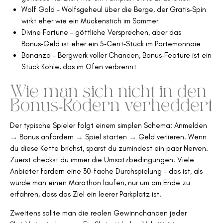
Wolf Gold – Wolfsgeheul über die Berge, der Gratis‑Spin
wirkt eher wie ein Mückenstich im Sommer
Divine Fortune – göttliche Versprechen, aber das
Bonus‑Geld ist eher ein 5‑Cent‑Stück im Portemonnaie
Bonanza – Bergwerk voller Chancen, Bonus‑Feature ist ein
Stück Kohle, das im Ofen verbrennt
Wie man sich nicht in den
Bonus‑Ködern verheddert
Der typische Spieler folgt einem simplen Schema: Anmelden
→ Bonus anfordern → Spiel starten → Geld verlieren. Wenn
du diese Kette brichst, sparst du zumindest ein paar Nerven.
Zuerst checkst du immer die Umsatzbedingungen. Viele
Anbieter fordern eine 30‑fache Durchspielung – das ist, als
würde man einen Marathon laufen, nur um am Ende zu
erfahren, dass das Ziel ein leerer Parkplatz ist.
Zweitens sollte man die realen Gewinnchancen jeder