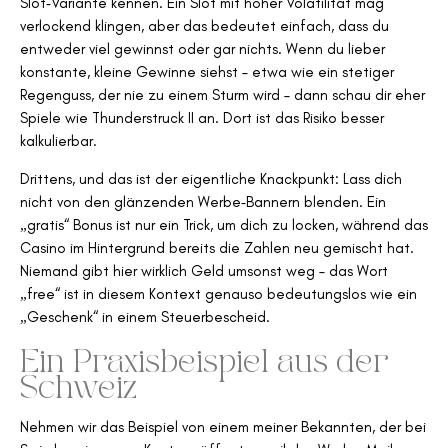
Slot‑Variante kennen. Ein Slot mit hoher Volatilität mag
verlockend klingen, aber das bedeutet einfach, dass du
entweder viel gewinnst oder gar nichts. Wenn du lieber
konstante, kleine Gewinne siehst – etwa wie ein stetiger
Regenguss, der nie zu einem Sturm wird – dann schau dir eher
Spiele wie Thunderstruck II an. Dort ist das Risiko besser
kalkulierbar.
Drittens, und das ist der eigentliche Knackpunkt: Lass dich
nicht von den glänzenden Werbe‑Bannern blenden. Ein
„gratis“ Bonus ist nur ein Trick, um dich zu locken, während das
Casino im Hintergrund bereits die Zahlen neu gemischt hat.
Niemand gibt hier wirklich Geld umsonst weg – das Wort
„free“ ist in diesem Kontext genauso bedeutungslos wie ein
„Geschenk“ in einem Steuerbescheid.
Ein Praxisbeispiel aus der
Schweiz
Nehmen wir das Beispiel von einem meiner Bekannten, der bei