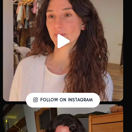
FOLLOW ON INSTAGRAM