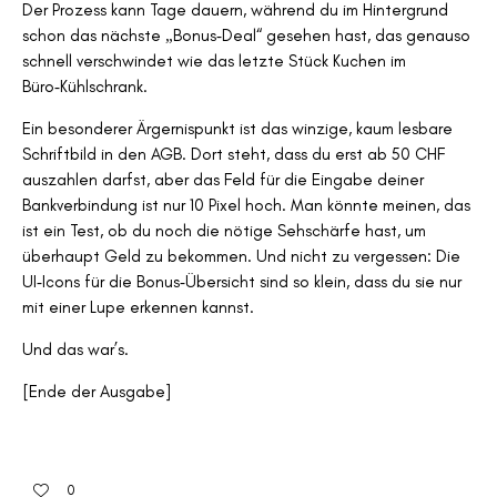
Der Prozess kann Tage dauern, während du im Hintergrund
schon das nächste „Bonus‑Deal“ gesehen hast, das genauso
schnell verschwindet wie das letzte Stück Kuchen im
Büro‑Kühlschrank.
Ein besonderer Ärgernispunkt ist das winzige, kaum lesbare
Schriftbild in den AGB. Dort steht, dass du erst ab 50 CHF
auszahlen darfst, aber das Feld für die Eingabe deiner
Bankverbindung ist nur 10 Pixel hoch. Man könnte meinen, das
ist ein Test, ob du noch die nötige Sehschärfe hast, um
überhaupt Geld zu bekommen. Und nicht zu vergessen: Die
UI‑Icons für die Bonus‑Übersicht sind so klein, dass du sie nur
mit einer Lupe erkennen kannst.
Und das war’s.
[Ende der Ausgabe]
0