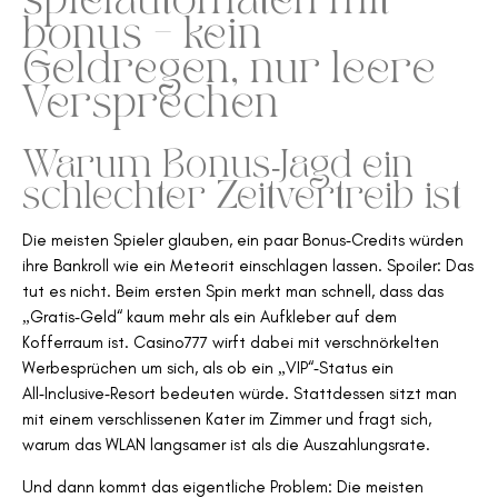
spielautomaten mit
bonus – kein
Geldregen, nur leere
Versprechen
Warum Bonus‑Jagd ein
schlechter Zeitvertreib ist
Die meisten Spieler glauben, ein paar Bonus‑Credits würden
ihre Bankroll wie ein Meteorit einschlagen lassen. Spoiler: Das
tut es nicht. Beim ersten Spin merkt man schnell, dass das
„Gratis‑Geld“ kaum mehr als ein Aufkleber auf dem
Kofferraum ist. Casino777 wirft dabei mit verschnörkelten
Werbesprüchen um sich, als ob ein „VIP“‑Status ein
All‑Inclusive‑Resort bedeuten würde. Stattdessen sitzt man
mit einem verschlissenen Kater im Zimmer und fragt sich,
warum das WLAN langsamer ist als die Auszahlungsrate.
Und dann kommt das eigentliche Problem: Die meisten