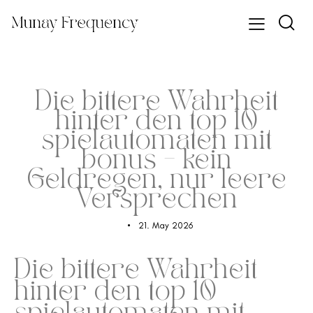
UNCATEGORISED
Die bittere Wahrheit
hinter den top 10
spielautomaten mit
bonus – kein
Geldregen, nur leere
Versprechen
21. May 2026
Die bittere Wahrheit
hinter den top 10