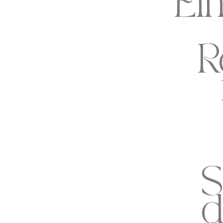
Ei
R
S
d