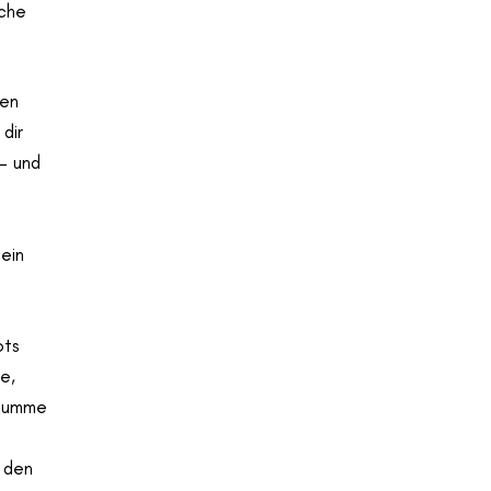
iche
gen
dir
 – und
 ein
ots
e,
 Summe
m den