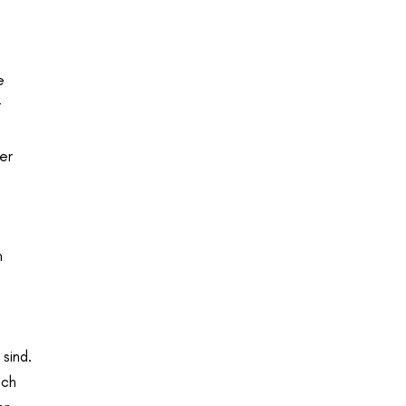
e
e
t
er
n
sind.
ach