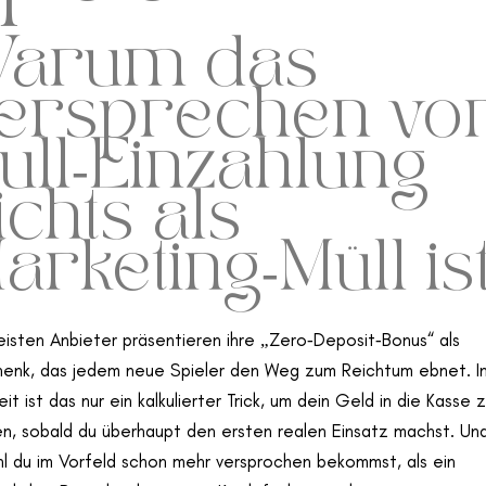
arum das
ersprechen vo
ull‑Einzahlung
ichts als
arketing‑Müll is
eisten Anbieter präsentieren ihre „Zero‑Deposit‑Bonus“ als
enk, das jedem neue Spieler den Weg zum Reichtum ebnet. I
it ist das nur ein kalkulierter Trick, um dein Geld in die Kasse 
en, sobald du überhaupt den ersten realen Einsatz machst. Un
l du im Vorfeld schon mehr versprochen bekommst, als ein