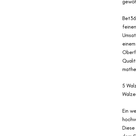
gewöh
Bet365
feinen
Umsat
einem
Oberf
Quali
mathem
5 Wal
Walze
Ein we
hochv
Diese 