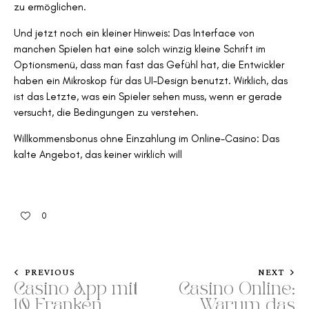
zu ermöglichen.
Und jetzt noch ein kleiner Hinweis: Das Interface von
manchen Spielen hat eine solch winzig kleine Schrift im
Optionsmenü, dass man fast das Gefühl hat, die Entwickler
haben ein Mikroskop für das UI-Design benutzt. Wirklich, das
ist das Letzte, was ein Spieler sehen muss, wenn er gerade
versucht, die Bedingungen zu verstehen.
Willkommensbonus ohne Einzahlung im Online-Casino: Das
kalte Angebot, das keiner wirklich will
0
PREVIOUS
NEXT
Casino App mit
Casino Online:
10 Franken
Warum das