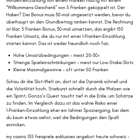
Mindesteinzahlung von einem Franken häufig mit einem
“Willkommens‑Geschenk” von 5 Franken gekoppelt ist. Der
Haken? Der Bonus muss 30‑mal umgesetzt werden, bevor du
überhaupt an den Grundbetrag ranken kannst. Die Rechnung
ist klar: 5 Franken Bonus, 30‑mal umsetzen, das ergibt 150
Franken Umsatz, die du nur mit einer 1‑Franken‑Einzahlung
starten kannst. Das ist weder freundlich noch fair.
Hohe Umsatzbedingungen – meist 20‑30×
Strenge Spieleinschränkungen – meist nur Low‑Stake‑Slots
Kleine Maximalgewinne – oft unter 50 Franken
Schau dir die Slot-Welt an, dort ist die Dynamik schnell und
die Volatilität hoch. Starburst schnellt durch die Walzen wie
ein Sprint, Gonzo’s Quest taucht tief in die Erde, um Schätze
zu finden. Im Vergleich dazu ist das wahre Risiko einer
1‑Franken‑Einzahlung eher ein lahmer Spaziergang, bei dem
du kaum etwas siehst, weil die Bedingungen den Spaß
ersticken.
my casino 155 freispiele exklusives angebot heute schweiz –