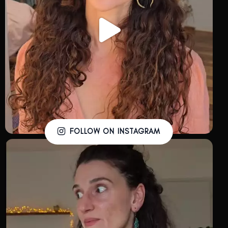
FOLLOW ON INSTAGRAM