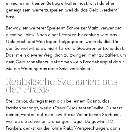
einmal einen kleinen Betrag erhalten hast, wirst du eher
geneigt sein, weiterzuspielen, weil du das Geld „verdient“
hast.
Betway, ein weiterer Spieler im Schweizer Markt, verwendet
dieselbe Taktik: Nach einer 1‑Franken‑Einzahlung wird das
Geld nach drei Werktagen freigegeben, wenn du dich für
den Schnellwithdraw nicht für extra Gebühren entscheidest.
Das ist ein cleverer Weg, dich zu zwingen, mehr zu zahlen, um
dein Geld schneller zu bekommen – ein Paradebeispiel dafür,
wie die Werbung das reale Spiel verschleiert.
Realistische Szenarien aus
der Praxis
Stell dir vor, du registrierst dich bei einem Casino, das 1
Franken verlangt, weil du “dein Glück testen” willst. Du setzt
deinen Franken auf eine Low‑Stake‑Variante von Starburst,
weil du die schnellen Drehungen magst. Du gewinnst 2
Franken, denkst an die “ohne Risiko”‑Versprechungen, dann