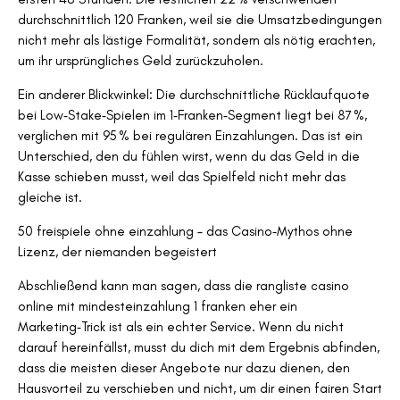
durchschnittlich 120 Franken, weil sie die Umsatzbedingungen
nicht mehr als lästige Formalität, sondern als nötig erachten,
um ihr ursprüngliches Geld zurückzuholen.
Ein anderer Blickwinkel: Die durchschnittliche Rücklaufquote
bei Low‑Stake‑Spielen im 1‑Franken‑Segment liegt bei 87 %,
verglichen mit 95 % bei regulären Einzahlungen. Das ist ein
Unterschied, den du fühlen wirst, wenn du das Geld in die
Kasse schieben musst, weil das Spielfeld nicht mehr das
gleiche ist.
50 freispiele ohne einzahlung – das Casino‑Mythos ohne
Lizenz, der niemanden begeistert
Abschließend kann man sagen, dass die rangliste casino
online mit mindesteinzahlung 1 franken eher ein
Marketing‑Trick ist als ein echter Service. Wenn du nicht
darauf hereinfällst, musst du dich mit dem Ergebnis abfinden,
dass die meisten dieser Angebote nur dazu dienen, den
Hausvorteil zu verschieben und nicht, um dir einen fairen Start