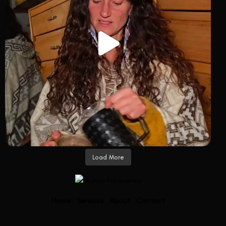
Load More
Home
Services
About
Contact