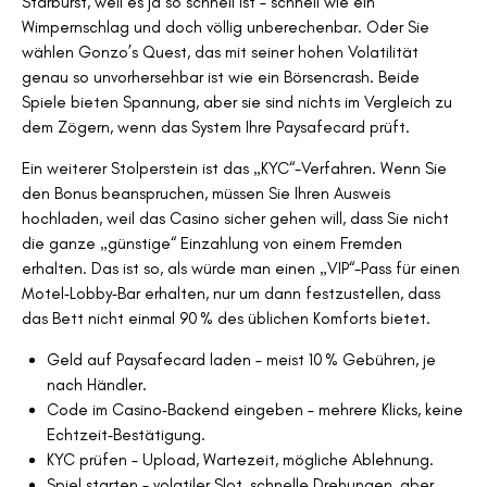
Starburst, weil es ja so schnell ist – schnell wie ein
Wimpernschlag und doch völlig unberechenbar. Oder Sie
wählen Gonzo’s Quest, das mit seiner hohen Volatilität
genau so unvorhersehbar ist wie ein Börsencrash. Beide
Spiele bieten Spannung, aber sie sind nichts im Vergleich zu
dem Zögern, wenn das System Ihre Paysafecard prüft.
Ein weiterer Stolperstein ist das „KYC“-Verfahren. Wenn Sie
den Bonus beanspruchen, müssen Sie Ihren Ausweis
hochladen, weil das Casino sicher gehen will, dass Sie nicht
die ganze „günstige“ Einzahlung von einem Fremden
erhalten. Das ist so, als würde man einen „VIP“-Pass für einen
Motel‑Lobby‑Bar erhalten, nur um dann festzustellen, dass
das Bett nicht einmal 90 % des üblichen Komforts bietet.
Geld auf Paysafecard laden – meist 10 % Gebühren, je
nach Händler.
Code im Casino‑Backend eingeben – mehrere Klicks, keine
Echtzeit‑Bestätigung.
KYC prüfen – Upload, Wartezeit, mögliche Ablehnung.
Spiel starten – volatiler Slot, schnelle Drehungen, aber