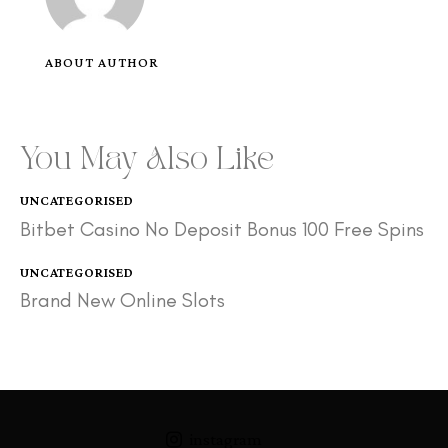
ABOUT AUTHOR
You May Also Like
UNCATEGORISED
Bitbet Casino No Deposit Bonus 100 Free Spins
UNCATEGORISED
Brand New Online Slots
instagram