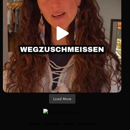
Load More
Home
Services
About
Contact