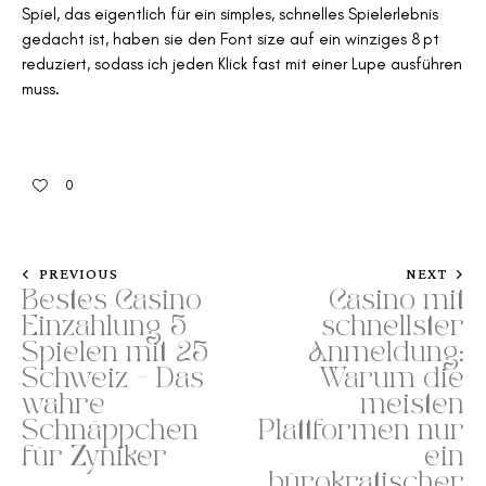
Spiel, das eigentlich für ein simples, schnelles Spielerlebnis
gedacht ist, haben sie den Font size auf ein winziges 8 pt
reduziert, sodass ich jeden Klick fast mit einer Lupe ausführen
muss.
0
PREVIOUS
NEXT
Bestes Casino
Casino mit
Einzahlung 5
schnellster
Spielen mit 25
Anmeldung:
Schweiz – Das
Warum die
wahre
meisten
Schnäppchen
Plattformen nur
für Zyniker
ein
bürokratischer