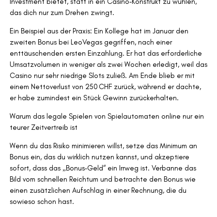
Investment bietet, statt in ein Casino‑Konstrukt zu wühlen,
das dich nur zum Drehen zwingt.
Ein Beispiel aus der Praxis: Ein Kollege hat im Januar den
zweiten Bonus bei LeoVegas gegriffen, nach einer
enttäuschenden ersten Einzahlung. Er hat das erforderliche
Umsatzvolumen in weniger als zwei Wochen erledigt, weil das
Casino nur sehr niedrige Slots zuließ. Am Ende blieb er mit
einem Nettoverlust von 250 CHF zurück, während er dachte,
er habe zumindest ein Stück Gewinn zurückerhalten.
Warum das legale Spielen von Spielautomaten online nur ein
teurer Zeitvertreib ist
Wenn du das Risiko minimieren willst, setze das Minimum an
Bonus ein, das du wirklich nutzen kannst, und akzeptiere
sofort, dass das „Bonus‑Geld“ ein Irrweg ist. Verbanne das
Bild vom schnellen Reichtum und betrachte den Bonus wie
einen zusätzlichen Aufschlag in einer Rechnung, die du
sowieso schon hast.