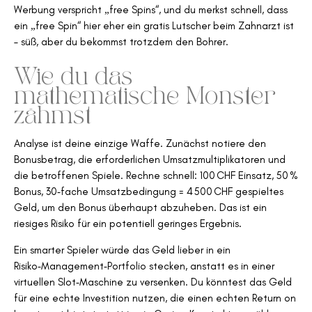
Werbung verspricht „free Spins“, und du merkst schnell, dass
ein „free Spin“ hier eher ein gratis Lutscher beim Zahnarzt ist
– süß, aber du bekommst trotzdem den Bohrer.
Wie du das
mathematische Monster
zähmst
Analyse ist deine einzige Waffe. Zunächst notiere den
Bonusbetrag, die erforderlichen Umsatzmultiplikatoren und
die betroffenen Spiele. Rechne schnell: 100 CHF Einsatz, 50 %
Bonus, 30‑fache Umsatzbedingung = 4 500 CHF gespieltes
Geld, um den Bonus überhaupt abzuheben. Das ist ein
riesiges Risiko für ein potentiell geringes Ergebnis.
Ein smarter Spieler würde das Geld lieber in ein
Risiko‑Management‑Portfolio stecken, anstatt es in einer
virtuellen Slot‑Maschine zu versenken. Du könntest das Geld
für eine echte Investition nutzen, die einen echten Return on