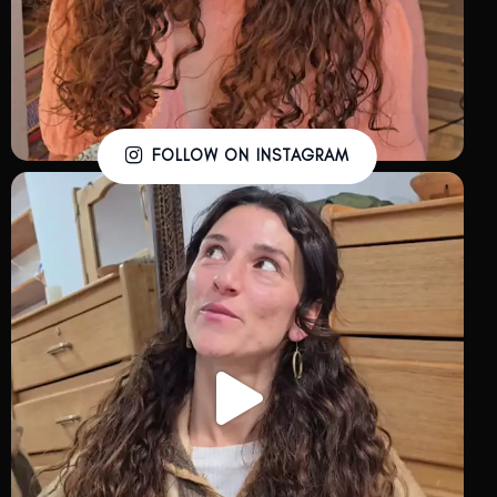
FOLLOW ON INSTAGRAM