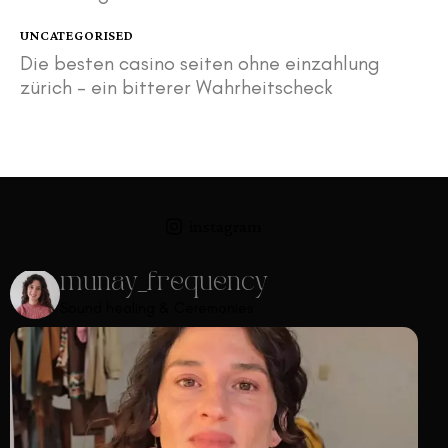
UNCATEGORISED
Die besten casino seiten ohne einzahlung
zürich – ein bitterer Wahrheitscheck
instagram
munay_frequency
Sound healing & Ceremonies