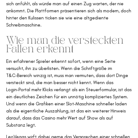
sich anfühlt, als würde man auf einen Zug warten, der nie
ankommt. Die Plattformen präsentieren sich als modern, doch
hinter den Kulissen ticken sie wie eine altgediente
Schreibmaschine.
Wie man die versteckten
Fallen erkennt
Ein erfahrener Spieler erkennt sofort, wenn eine Seite
versucht, ihn zu überlisten. Wenn die Schriftgröße im
T&C‑Bereich winzig ist, muss man vermuten, dass dort Dinge
versteckt sind, die man besser nicht kennt. Wenn das
Login‑Portal mehr Klicks verlangt als ein Steuerformular, ist das
ein deutliches Zeichen für ein unnötig kompliziertes System.
Und wenn die Grafiken einer Slot‑Maschine schneller laden
als die eigentliche Auszahlung, ist das ein weiterer Hinweis
darauf, dass das Casino mehr Wert auf Show als auf
Substanz legt.
LeoVegas wirft dabei gerne das Versprechen einer schnellen