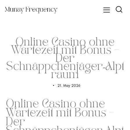
UNCATEGORISED
Online Casino ohne
Wartezeit mit Bonus –
Der
Schnäppchenjäger‑Alpt
raum
21. May 2026
Online Casino ohne
Wartezeit mit Bonus –
Der