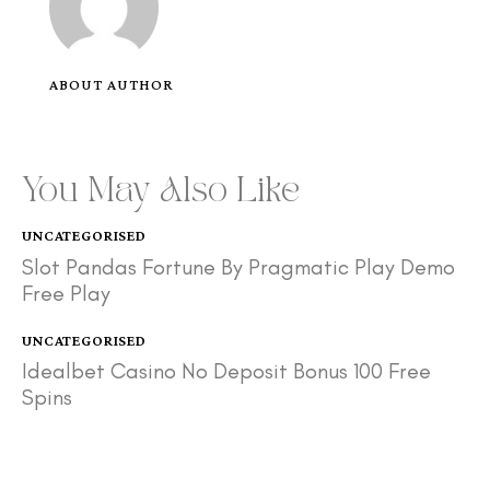
ABOUT AUTHOR
You May Also Like
UNCATEGORISED
Slot Pandas Fortune By Pragmatic Play Demo
Free Play
UNCATEGORISED
Idealbet Casino No Deposit Bonus 100 Free
Spins