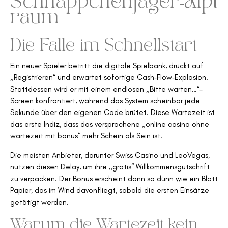
Schnäppchenjäger‑Alpt
raum
Die Falle im Schnellstart
Ein neuer Spieler betritt die digitale Spielbank, drückt auf
„Registrieren“ und erwartet sofortige Cash‑Flow‑Explosion.
Stattdessen wird er mit einem endlosen „Bitte warten…“-
Screen konfrontiert, während das System scheinbar jede
Sekunde über den eigenen Code brütet. Diese Wartezeit ist
das erste Indiz, dass das versprochene „online casino ohne
wartezeit mit bonus“ mehr Schein als Sein ist.
Die meisten Anbieter, darunter Swiss Casino und LeoVegas,
nutzen diesen Delay, um ihre „gratis“ Willkommensgutschrift
zu verpacken. Der Bonus erscheint dann so dünn wie ein Blatt
Papier, das im Wind davonfliegt, sobald die ersten Einsätze
getätigt werden.
Warum die Wartezeit kein