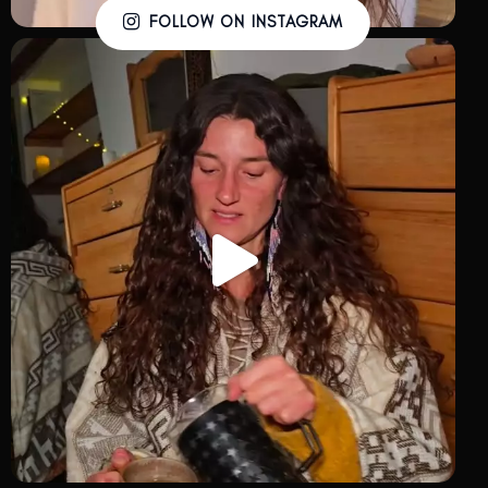
FOLLOW ON INSTAGRAM