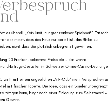
erbespruch
ind
rt es überall: „Kein Limit, nur grenzenloser Spielspaß“. Tatsäch
et das meist, dass das Haus nur bereit ist, das Risiko zu
ieben, nicht dass Sie plötzlich unbegrenzt gewinnen.
hlung 20 Franken, bekomme Freispiele – das wahre
n‑und‑Ertrags‑Desaster im Schweizer Online‑Casino‑Dschunge
5 wirft mit einem angeblichen „VIP‑Club“ mehr Versprechen au
tel mit frischer Tapete. Die Idee, dass ein Spieler unbegrenz
ze tätigen kann, klingt nach einer Einladung zum Selbstmord – 
nem Gewinn.