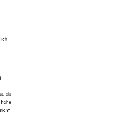
lich
l
s, als
t hohe
nicht