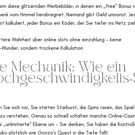
nn diese glitzernden Werbebilder, in denen ein „free“ Bonus 
enk vom Himmel herabregnet. Niemand gibt Geld umsonst. Je
st kalkuliert, jeder Bonus ein Köder, der Sie tiefer ins Netz zie
ttere Wahrheit über online slots ohne einzahlung – keine
s‑Wunder, sondern trockene Kalkulation
e Mechanik: Wie ein
ochgeschwindigkeits‑
n Sie sich vor, Sie starten Starburst, die Spins rasen, das Spiel 
t zu verstehen. Genau so schnell schalten manche Online‑Casi
e „unlimitierte“ Ebene um – Sie denken, Sie haben die Kontrolle
siko plötzlich wie Gonzo’s Quest in die Tiefe fällt.