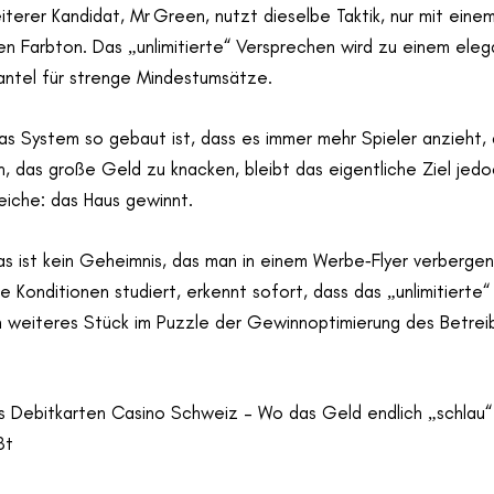
iterer Kandidat, Mr Green, nutzt dieselbe Taktik, nur mit eine
en Farbton. Das „unlimitierte“ Versprechen wird zu einem ele
antel für strenge Mindestumsätze.
as System so gebaut ist, dass es immer mehr Spieler anzieht, 
, das große Geld zu knacken, bleibt das eigentliche Ziel jed
eiche: das Haus gewinnt.
s ist kein Geheimnis, das man in einem Werbe‑Flyer verbergen
e Konditionen studiert, erkennt sofort, dass das „unlimitierte“
in weiteres Stück im Puzzle der Gewinnoptimierung des Betrei
s Debitkarten Casino Schweiz – Wo das Geld endlich „schlau“
ßt