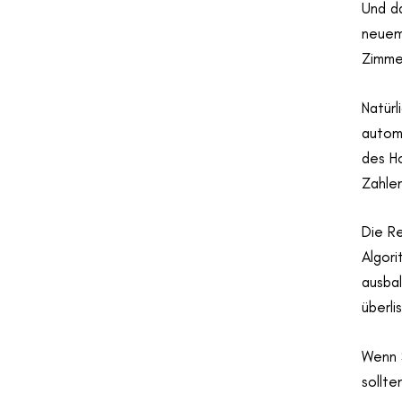
Und da
neuem
Zimmer
Natürl
autom
des Ho
Zahlen
Die Re
Algor
ausba
überli
Wenn S
sollte