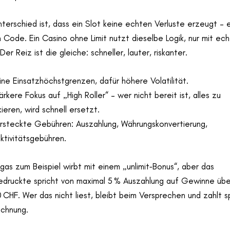
terschied ist, dass ein Slot keine echten Verluste erzeugt – e
n Code. Ein Casino ohne Limit nutzt dieselbe Logik, nur mit ec
Der Reiz ist die gleiche: schneller, lauter, riskanter.
ine Einsatzhöchstgrenzen, dafür höhere Volatilität.
ärkere Fokus auf „High Roller“ – wer nicht bereit ist, alles zu
skieren, wird schnell ersetzt.
rsteckte Gebühren: Auszahlung, Währungskonvertierung,
aktivitätsgebühren.
as zum Beispiel wirbt mit einem „unlimit‑Bonus“, aber das
gedruckte spricht von maximal 5 % Auszahlung auf Gewinne übe
 CHF. Wer das nicht liest, bleibt beim Versprechen und zahlt 
echnung.