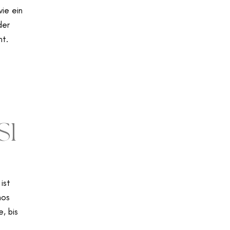
wie ein
der
ht.
Sl
ist
nos
, bis