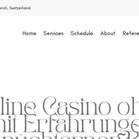
rich, Switzerland
Home
Services
Schedule
About
Refer
UNCATEGORISED
line Casino o
it Erfahrung