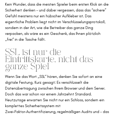
Kein Wunder, dass die meisten Spieler beim ersten Klick an die
Sicherheit denken – und dabei vergessen, dass das “sichere”
Gefühl meistens nur ein hübscher Aufkleber ist. Das
eigentliche Problem liegt nicht im Verschlüsselungsprotokoll,
sondern in der Art, wie die Betreiber das ganze Ding
verpacken, als wäre es ein Geschenk, das Ihnen plötzlich
„frei“ in die Tasche fällt.
SSL ist nur die
Eintrittskarte, nicht das
ganze Spiel
Wenn Sie das Wort „SSL“ hören, denken Sie sofort an eine
digitale Festung. Kurz gesagt: Es verschlüsselt die
Datenübertragung zwischen Ihrem Browser und dem Server.
Doch das war schon vor einem Jahrzehnt Standard.
Heutzutage erwarten Sie nicht nur ein Schloss, sondern ein
komplettes Sicherheitssystem mit
Zwei‑Faktor‑Authentifizierung, regelmäßigen Audits und – das