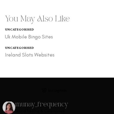
You May Also Like
UNCATEGORISED
Uk Mobile Bingo Sites
UNCATEGORISED
Ireland Slots Websites
instagram
munay_frequency
Sound healing & Ceremonies