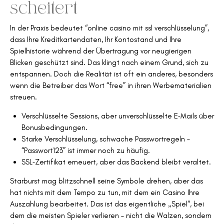
scheitert
In der Praxis bedeutet “online casino mit ssl verschlüsselung”,
dass Ihre Kreditkartendaten, Ihr Kontostand und Ihre
Spielhistorie während der Übertragung vor neugierigen
Blicken geschützt sind. Das klingt nach einem Grund, sich zu
entspannen. Doch die Realität ist oft ein anderes, besonders
wenn die Betreiber das Wort “free” in ihren Werbematerialien
streuen.
Verschlüsselte Sessions, aber unverschlüsselte E‑Mails über
Bonusbedingungen.
Starke Verschlüsselung, schwache Passwortregeln –
“Passwort123” ist immer noch zu häufig.
SSL‑Zertifikat erneuert, aber das Backend bleibt veraltet.
Starburst mag blitzschnell seine Symbole drehen, aber das
hat nichts mit dem Tempo zu tun, mit dem ein Casino Ihre
Auszahlung bearbeitet. Das ist das eigentliche „Spiel“, bei
dem die meisten Spieler verlieren – nicht die Walzen, sondern