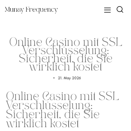
UNCATEGORISED
Online Casino mit SSL
Verschlüsselung:
Sicherheit, die Sie
wirklich kostet
21. May 2026
Online Casino mit SSL
Verschlüsselung:
Sicherheit, die Sie
wirklich kostet