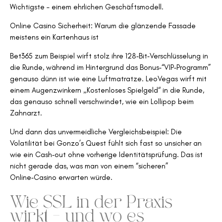
Wichtigste – einem ehrlichen Geschäftsmodell.
Online Casino Sicherheit: Warum die glänzende Fassade
meistens ein Kartenhaus ist
Bet365 zum Beispiel wirft stolz ihre 128‑Bit‑Verschlüsselung in
die Runde, während im Hintergrund das Bonus‑“VIP‑Programm”
genauso dünn ist wie eine Luftmatratze. LeoVegas wirft mit
einem Augenzwinkern „Kostenloses Spielgeld“ in die Runde,
das genauso schnell verschwindet, wie ein Lollipop beim
Zahnarzt.
Und dann das unvermeidliche Vergleichs­beispiel: Die
Volatilität bei Gonzo’s Quest fühlt sich fast so unsicher an
wie ein Cash‑out ohne vorherige Identitätsprüfung. Das ist
nicht gerade das, was man von einem “sicheren”
Online‑Casino erwarten würde.
Wie SSL in der Praxis
wirkt – und wo es