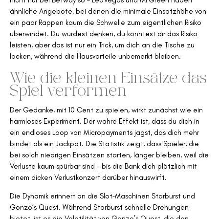
nicht nur bei Betway so – LeoVegas und Mr Green haben
ähnliche Angebote, bei denen die minimale Einsatzhöhe von
ein paar Rappen kaum die Schwelle zum eigentlichen Risiko
überwindet. Du würdest denken, du könntest dir das Risiko
leisten, aber das ist nur ein Trick, um dich an die Tische zu
locken, während die Hausvorteile unbemerkt bleiben.
Wie die kleinen Einsätze das
Spiel verformen
Der Gedanke, mit 10 Cent zu spielen, wirkt zunächst wie ein
harmloses Experiment. Der wahre Effekt ist, dass du dich in
ein endloses Loop von Micropayments jagst, das dich mehr
bindet als ein Jackpot. Die Statistik zeigt, dass Spieler, die
bei solch niedrigen Einsätzen starten, länger bleiben, weil die
Verluste kaum spürbar sind – bis die Bank dich plötzlich mit
einem dicken Verlustkonzert darüber hinauswirft.
Die Dynamik erinnert an die Slot‑Maschinen Starburst und
Gonzo’s Quest. Während Starburst schnelle Drehungen
bietet, ist es die Volatilität von Gonzo’s Quest, die den