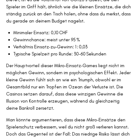
Spieler im Griff hält, ähnlich wie die kleinen Einsätze, die dich
ständig zurück an den Tisch holen, ohne dass du merkst, dass
du gerade an deinem Budget nagelst.
Minimaler Einsatz: 0,10 CHF
Gewinnchance: meist unter 95 %
Verhältnis Einsatz‑zu‑Gewinn: 1 : 0,03
Typische Spielzeit pro Runde: 30‑60 Sekunden
Der Hauptvorteil dieser Mikro‑Einsatz‑Games liegt nicht im
möglichen Gewinn, sondern im psychologischen Effekt. Jeder
kleine Gewinn fühlt sich an wie ein Triumph, obwohl er im
Gesamtbild nur ein Tropfen im Ozean der Verluste ist. Die
Casinos setzen darauf, dass diese winzigen Gewinne die
Illusion von Kontrolle erzeugen, während du gleichzeitig
deine Bankroll zersetzt.
Man könnte argumentieren, dass diese Mikro‑Einsätze den
Spielerschutz verbessern, weil du nicht groß verlieren kannst.
Doch das Gegenteil ist der Fall: Das niedrige Risiko lässt dich