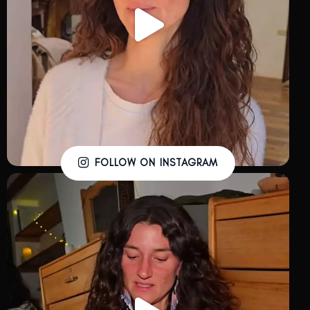
FOLLOW ON INSTAGRAM