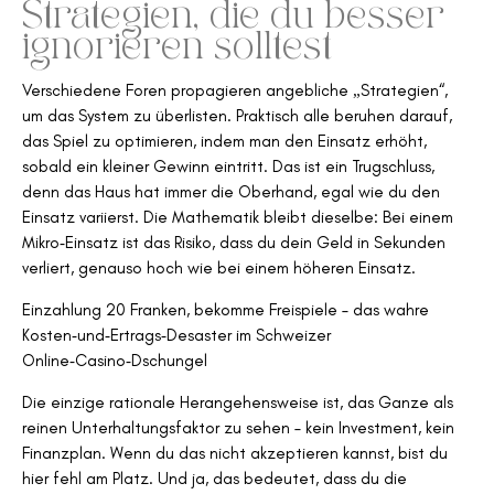
Strategien, die du besser
ignorieren solltest
Verschiedene Foren propagieren angebliche „Strategien“,
um das System zu überlisten. Praktisch alle beruhen darauf,
das Spiel zu optimieren, indem man den Einsatz erhöht,
sobald ein kleiner Gewinn eintritt. Das ist ein Trugschluss,
denn das Haus hat immer die Oberhand, egal wie du den
Einsatz variierst. Die Mathematik bleibt dieselbe: Bei einem
Mikro‑Einsatz ist das Risiko, dass du dein Geld in Sekunden
verliert, genauso hoch wie bei einem höheren Einsatz.
Einzahlung 20 Franken, bekomme Freispiele – das wahre
Kosten‑und‑Ertrags‑Desaster im Schweizer
Online‑Casino‑Dschungel
Die einzige rationale Herangehensweise ist, das Ganze als
reinen Unterhaltungsfaktor zu sehen – kein Investment, kein
Finanzplan. Wenn du das nicht akzeptieren kannst, bist du
hier fehl am Platz. Und ja, das bedeutet, dass du die