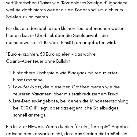
verführerischen Claims wie “Kostenloses Spielgeld” ignorierst,
weil sie doch nichts weiter als ein Köder sind, um dich zum
Spielen zu animieren.
Für die, die dennoch einen kleinen Testlauf machen wollen,
hier ein kurzer Überblick über die Spielauswahl, die
normalerweise mit 10‑Cent‑Einsätzen angeboten wird:
1 Euro einzahlen, 50 Euro spielen – das wahre
Casino‑Abenteuer ohne Bullshit
Einfachere Tischspiele wie Blackjack mit reduzierter
Einsatzspanne.
Low‑Bet‑Slots, die dieselben Grafiken bieten wie die
teureren Varianten, aber mit stark reduziertem Risiko.
Live‑Dealer-Angebote, bei denen die Mindesteinzahlung
bei 0,10 CHF liegt, aber das eigentliche Spielbudget
schnell ansteigt.
Ein letzter Hinweis: Wenn du dich für ein „free spin“-Angebot
entscheidest, erwarte nicht, dass das Casino dir tatsächlich