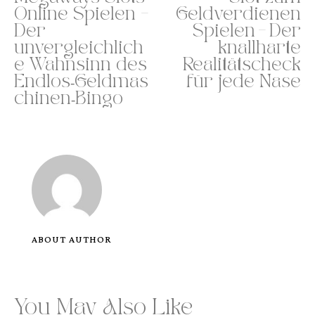
Online Spielen –
Geldverdienen
Der
Spielen – Der
unvergleichlich
knallharte
e Wahnsinn des
Realitätscheck
Endlos‑Geldmas
für jede Nase
chinen‑Bingo
ABOUT AUTHOR
You May Also Like