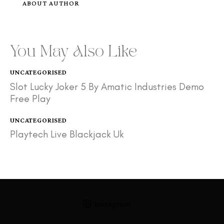
ABOUT AUTHOR
You May Also Like
UNCATEGORISED
Slot Lucky Joker 5 By Amatic Industries Demo
Free Play
UNCATEGORISED
Playtech Live Blackjack Uk
instagram