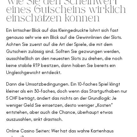
Wie Sie den Scheinwert
eines Gutscheins wirklich
einschätzen können
Ein kritischer Blick auf das Kleingedruckte lohnt sich fast
genauso sehr wie ein Blick auf die Gewinnlinien der Slots.
Achten Sie zuerst auf die Art der Spiele, die mit dem
Gutschein zulässig sind. Sollten Sie gezwungen werden,
ausschließlich an den neuesten Slots zu drehen, die noch
keine stabile RTP besitzen, dann haben Sie bereits ein
Ungleichgewicht entdeckt.
Dann die Umsatzbedingungen. Ein 10‑faches Spiel klingt
kleiner als ein 30‑faches, doch wenn das Startguthaben nur
5 CHF beträgt, ändert das nichts an der Grundlogik: Je
weniger Geld Sie einsetzen, desto weniger „Kosten“
entstehen, aber auch die Chance, überhaupt etwas
auszusahlen, sinkt drastisch.
Online Casino Seiten: Wer hat das wahre Kartenhaus