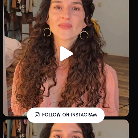
FOLLOW ON INSTAGRAM