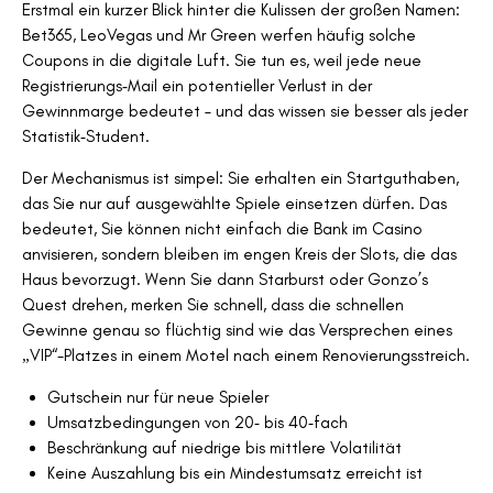
Erstmal ein kurzer Blick hinter die Kulissen der großen Namen:
Bet365, LeoVegas und Mr Green werfen häufig solche
Coupons in die digitale Luft. Sie tun es, weil jede neue
Registrierungs‑Mail ein potentieller Verlust in der
Gewinnmarge bedeutet – und das wissen sie besser als jeder
Statistik‑Student.
Der Mechanismus ist simpel: Sie erhalten ein Startguthaben,
das Sie nur auf ausgewählte Spiele einsetzen dürfen. Das
bedeutet, Sie können nicht einfach die Bank im Casino
anvisieren, sondern bleiben im engen Kreis der Slots, die das
Haus bevorzugt. Wenn Sie dann Starburst oder Gonzo’s
Quest drehen, merken Sie schnell, dass die schnellen
Gewinne genau so flüchtig sind wie das Versprechen eines
„VIP“-Platzes in einem Motel nach einem Renovierungsstreich.
Gutschein nur für neue Spieler
Umsatzbedingungen von 20‑ bis 40‑fach
Beschränkung auf niedrige bis mittlere Volatilität
Keine Auszahlung bis ein Mindestumsatz erreicht ist