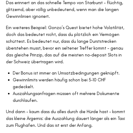
Das erinnert an das schnelle Tempo von Starburst – flüchtig,
glitzernd, aber völlig unbedeutend, wenn man die langen
Gewinnlinien ignoriert.
Ein weiteres Beispiel: Gonzo’s Quest bietet hohe Volatilität,
doch das bedeutet nicht, dass du plötzlich ein Vermögen
schüttest. Es bedeutet nur, dass du lange Durststrecken
überstehen musst, bevor ein seltener Treffer kommt – genau
das gleiche Prinzip, das auf die meisten no‑deposit Slots in
der Schweiz übertragen wird.
Der Bonus ist immer an Umsatzbedingungen geknüpft.
Gewinnlimits werden häufig schon bei 5‑10 CHF
gedeckelt.
Auszahlungsanfragen müssen oft mehrere Dokumente
durchlaufen.
Und dann – kaum dass du alles durch die Hürde hast – kommt
das kleine Ärgernis: die Auszahlung dauert länger als ein Taxi
zum Flughafen. Und das ist erst der Anfang.