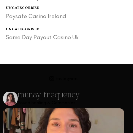
UNCATEGORISED
Paysafe Casino Ireland
UNCATEGORISED
Same Day Payout Casino Uk
instagram
munay_frequency
Sound healing & Ceremonies