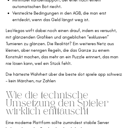
Minimaler Kundensupport, der eher nach einem
automatischen Bot riecht.
Versteckte Bedingungen in den AGB, die man erst
entdeckt, wenn das Geld längst weg ist.
LeoVegas wirft dabei noch einen drauf, indem es versucht,
mit glänzenden Grafiken und angeblichen “exklusiven”
Turnieren zu glänzen. Die Realität? Ein weiteres Netz aus
kleinen, aber nervigen Regeln, die das Ganze zu einem
Konstrukt machen, das mehr an ein Puzzle erinnert, das man
nie lösen kann, weil ein Stück fehlt.
Die härteste Wahrheit über die beste slot spiele app schweiz
– kein Märchen, nur Zahlen
Wie die technische
Umsetzung den Spieler
wirklich enttäuscht
Eine moderne Plattform sollte zumindest stabile Server