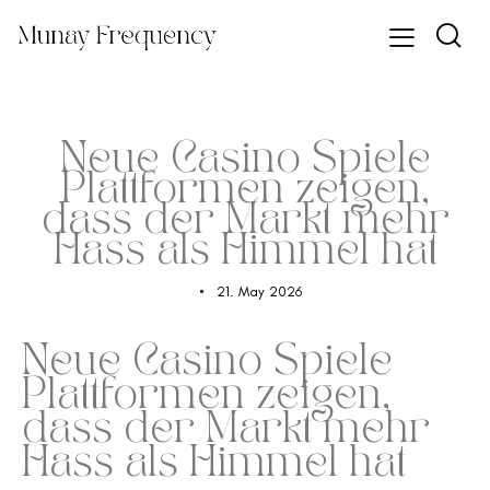
UNCATEGORISED
Neue Casino Spiele
Plattformen zeigen,
dass der Markt mehr
Hass als Himmel hat
21. May 2026
Neue Casino Spiele
Plattformen zeigen,
dass der Markt mehr
Hass als Himmel hat