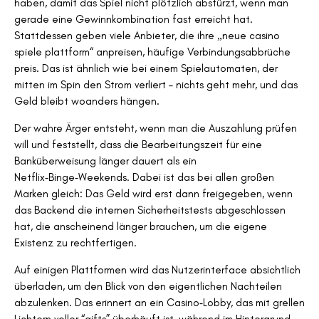
haben, damit das Spiel nicht plötzlich abstürzt, wenn man
gerade eine Gewinnkombination fast erreicht hat.
Stattdessen geben viele Anbieter, die ihre „neue casino
spiele plattform“ anpreisen, häufige Verbindungsabbrüche
preis. Das ist ähnlich wie bei einem Spielautomaten, der
mitten im Spin den Strom verliert – nichts geht mehr, und das
Geld bleibt woanders hängen.
Der wahre Ärger entsteht, wenn man die Auszahlung prüfen
will und feststellt, dass die Bearbeitungszeit für eine
Banküberweisung länger dauert als ein
Netflix‑Binge‑Weekends. Dabei ist das bei allen großen
Marken gleich: Das Geld wird erst dann freigegeben, wenn
das Backend die internen Sicherheitstests abgeschlossen
hat, die anscheinend länger brauchen, um die eigene
Existenz zu rechtfertigen.
Auf einigen Plattformen wird das Nutzerinterface absichtlich
überladen, um den Blick von den eigentlichen Nachteilen
abzulenken. Das erinnert an ein Casino‑Lobby, das mit grellen