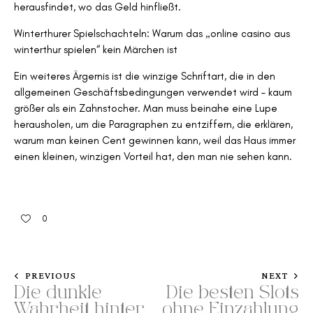
herausfindet, wo das Geld hinfließt.
Winterthurer Spielschachteln: Warum das „online casino aus
winterthur spielen“ kein Märchen ist
Ein weiteres Ärgernis ist die winzige Schriftart, die in den
allgemeinen Geschäftsbedingungen verwendet wird – kaum
größer als ein Zahnstocher. Man muss beinahe eine Lupe
herausholen, um die Paragraphen zu entziffern, die erklären,
warum man keinen Cent gewinnen kann, weil das Haus immer
einen kleinen, winzigen Vorteil hat, den man nie sehen kann.
0
PREVIOUS
NEXT
Die dunkle
Die besten Slots
Wahrheit hinter
ohne Einzahlung