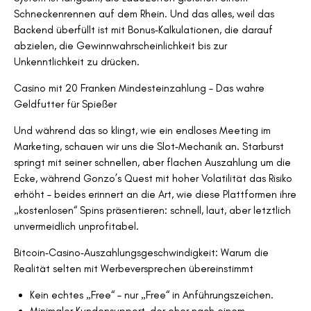
Schneckenrennen auf dem Rhein. Und das alles, weil das
Backend überfüllt ist mit Bonus‑Kalkulationen, die darauf
abzielen, die Gewinnwahrscheinlichkeit bis zur
Unkenntlichkeit zu drücken.
Casino mit 20 Franken Mindesteinzahlung – Das wahre
Geldfutter für Spießer
Und während das so klingt, wie ein endloses Meeting im
Marketing, schauen wir uns die Slot‑Mechanik an. Starburst
springt mit seiner schnellen, aber flachen Auszahlung um die
Ecke, während Gonzo’s Quest mit hoher Volatilität das Risiko
erhöht – beides erinnert an die Art, wie diese Plattformen ihre
„kostenlosen“ Spins präsentieren: schnell, laut, aber letztlich
unvermeidlich unprofitabel.
Bitcoin‑Casino‑Auszahlungsgeschwindigkeit: Warum die
Realität selten mit Werbeversprechen übereinstimmt
Kein echtes „Free“ – nur „Free“ in Anführungszeichen.