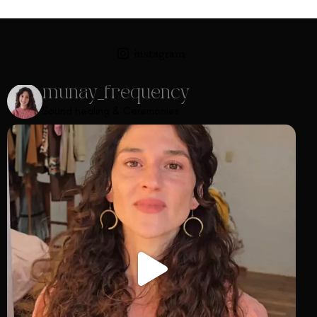
instagram
munay_frequency
Sound healing & Ceremonies