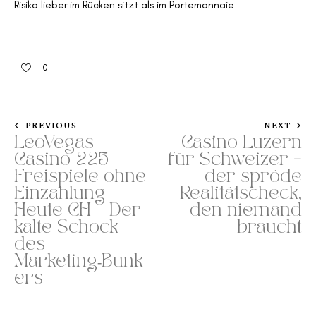
Risiko lieber im Rücken sitzt als im Portemonnaie
0
PREVIOUS
NEXT
LeoVegas
Casino Luzern
Casino 225
für Schweizer –
Freispiele ohne
der spröde
Einzahlung
Realitätscheck,
Heute CH – Der
den niemand
kalte Schock
braucht
des
Marketing‑Bunk
ers