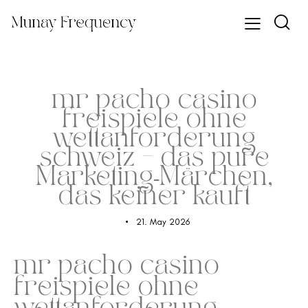
UNCATEGORISED
mr pacho casino
freispiele ohne
wettanforderung
schweiz – das pure
Marketing‑Märchen,
das keiner kauft
21. May 2026
mr pacho casino
freispiele ohne