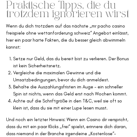
Praktische Tipps, die du
trotzdem ignorieren wirst
Wenn du dich trotzdem auf das nächste „mr pacho casino
freispiele ohne wettanforderung schweiz“ Angebot einlässt,
hier ein paar harte Fakten, die du besser gleich abwimmeln
kannst:
Setze nur Geld, das du bereit bist zu verlieren. Der Bonus
ist kein Sicherheitsnetz.
Vergleiche die maximalen Gewinne und die
Umsatzbedingungen, bevor du dich anmeldest.
Behalte die Auszahlungsfristen im Auge – ein schneller
Spin ist nichts, wenn das Geld erst nach Wochen kommt.
Achte auf die Schriftgröße in den T&C, weil sie oft so
klein ist, dass du sie mit einer Lupe lesen musst.
Und noch ein letzter Hinweis: Wenn ein Casino dir verspricht,
dass du mit ein paar Klicks „frei“ spielst, erinnere dich daran,
dass niemand in der Branche irgendeine „Kostenlose“-