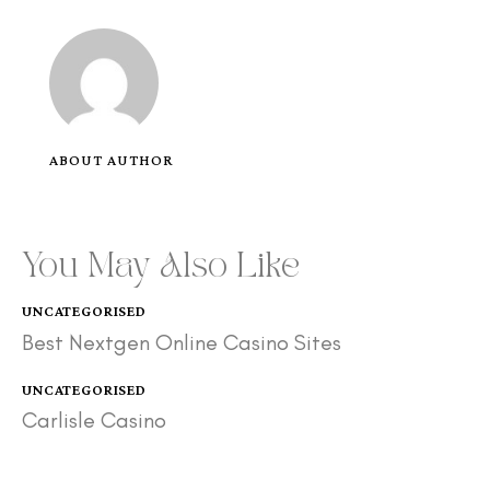
ABOUT AUTHOR
You May Also Like
UNCATEGORISED
Best Nextgen Online Casino Sites
UNCATEGORISED
Carlisle Casino