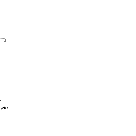
n
r
u
 wie