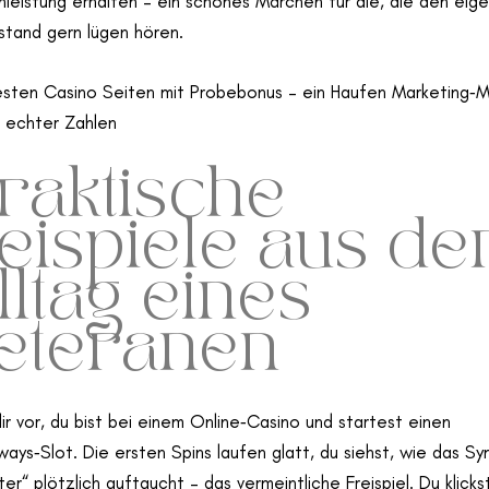
leistung erhalten – ein schönes Märchen für die, die den eig
stand gern lügen hören.
esten Casino Seiten mit Probebonus – ein Haufen Marketing‑M
 echter Zahlen
raktische
eispiele aus d
lltag eines
eteranen
dir vor, du bist bei einem Online‑Casino und startest einen
ys‑Slot. Die ersten Spins laufen glatt, du siehst, wie das Sy
er“ plötzlich auftaucht – das vermeintliche Freispiel. Du klicks