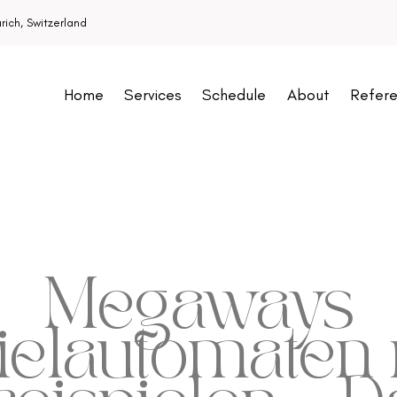
rich, Switzerland
Home
Services
Schedule
About
Refer
UNCATEGORISED
Megaways
ielautomaten 