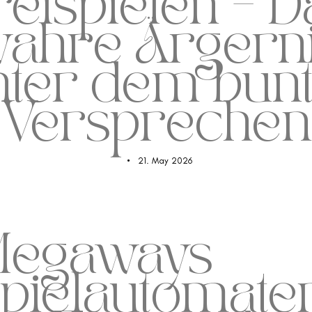
reispielen – D
ahre Ärgern
nter dem bun
Versprechen
21. May 2026
egaways
pielautomate