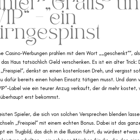
inter „Gratis“ u
VIP“ – ein
irngespinst
e Casino‑Werbungen prahlen mit dem Wort „„geschenkt““, al
das Haus tatsächlich Geld verschenken. Es ist ein alter Trick:
 „Freispiel“, denkst an einen kostenlosen Dreh, und vergisst so
u dafür bereits einen hohen Einsatz tätigen musst. Und dann 
IP“-Label wie ein teurer Anzug verkauft, der dir mehr kostet, 
n überhaupt erst bekommst.
isten Spieler, die sich von solchen Versprechen blenden lasse
hseln „Freispiel“ mit einem echten Bonus. Dabei ist das ganz
t ein Trugbild, das dich in die Illusion führt, du würdest etwas