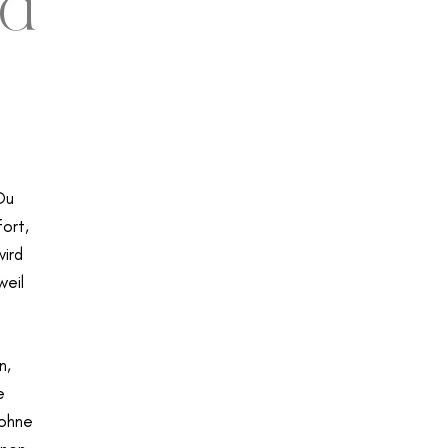
nd
s
 Du
fort,
wird
weil
n,
e
 ohne