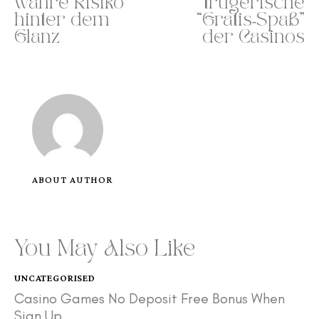
wahre Risiko
trügerische
hinter dem
“Gratis‑Spaß”
Glanz
der Casinos
ABOUT AUTHOR
You May Also Like
UNCATEGORISED
Casino Games No Deposit Free Bonus When
Sign Up