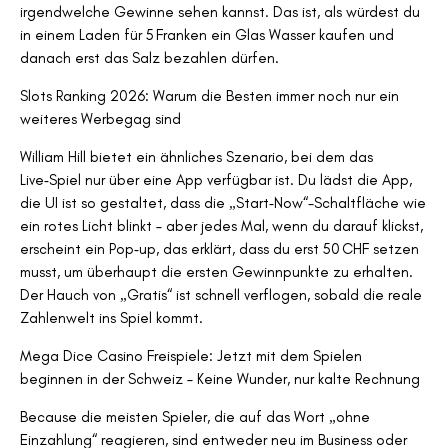
irgendwelche Gewinne sehen kannst. Das ist, als würdest du
in einem Laden für 5 Franken ein Glas Wasser kaufen und
danach erst das Salz bezahlen dürfen.
Slots Ranking 2026: Warum die Besten immer noch nur ein
weiteres Werbegag sind
William Hill bietet ein ähnliches Szenario, bei dem das
Live‑Spiel nur über eine App verfügbar ist. Du lädst die App,
die UI ist so gestaltet, dass die „Start‑Now“-Schaltfläche wie
ein rotes Licht blinkt – aber jedes Mal, wenn du darauf klickst,
erscheint ein Pop‑up, das erklärt, dass du erst 50 CHF setzen
musst, um überhaupt die ersten Gewinnpunkte zu erhalten.
Der Hauch von „Gratis“ ist schnell verflogen, sobald die reale
Zahlenwelt ins Spiel kommt.
Mega Dice Casino Freispiele: Jetzt mit dem Spielen
beginnen in der Schweiz – Keine Wunder, nur kalte Rechnung
Because die meisten Spieler, die auf das Wort „ohne
Einzahlung“ reagieren, sind entweder neu im Business oder