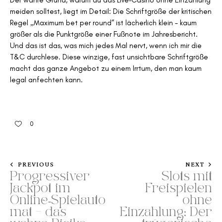
Der wahre Grund, warum du das Live‑Casino ohne Einzahlung
meiden solltest, liegt im Detail: Die Schriftgröße der kritischen
Regel „Maximum bet per round“ ist lächerlich klein – kaum
größer als die Punktgröße einer Fußnote im Jahresbericht.
Und das ist das, was mich jedes Mal nervt, wenn ich mir die
T&C durchlese. Diese winzige, fast unsichtbare Schriftgröße
macht das ganze Angebot zu einem Irrtum, den man kaum
legal anfechten kann.
0
PREVIOUS
NEXT
Progressiver
Slots mit
Jackpot im
Freispielen
Online‑Spielauto
ohne
mat – das
Einzahlung: Der