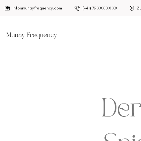
info@munayfrequency.com
(+41) 79 XXX XX XX
Zü
Der