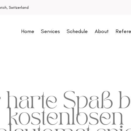
rich, Switzerland
Home
Services
Schedule
About
Refer
UNCATEGORISED
 harte Spaß 
kostenlosen