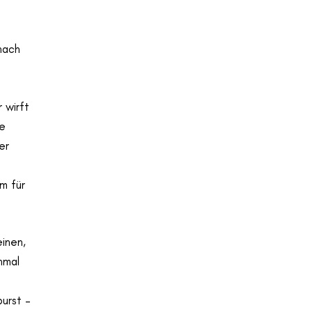
u
nach
 wirft
de
er
ym für
einen,
nmal
burst –