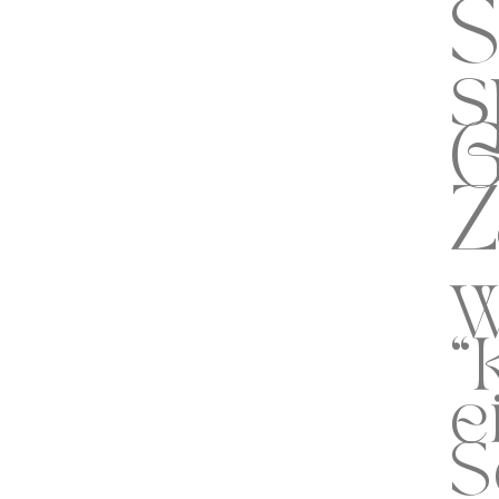
S
s
G
Z
W
“
e
S