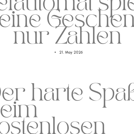
elautomat spi
keine Geschen
nur Zahlen
21. May 2026
er harte Spa
eim
ostenlosen