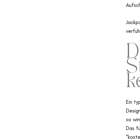
Aufsch
Jackp
verfü
D
S
k
Ein ty
Design
so win
Das fü
“kost