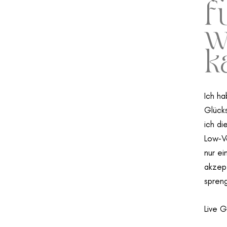
f
w
k
Ich h
Glücks
ich di
Low‑Vo
nur ei
akzept
spreng
Live 