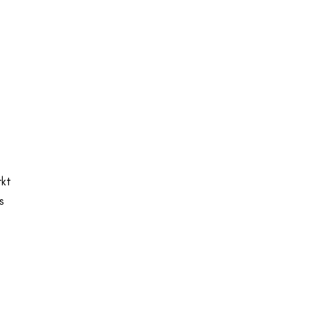
rkt
s