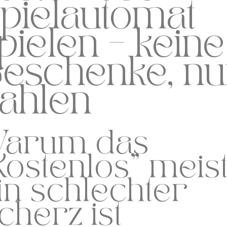
pielautomat
pielen – keine
eschenke, nu
ahlen
arum das
Kostenlos” meis
in schlechter
cherz ist