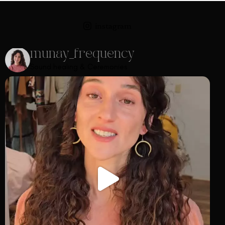
instagram
munay_frequency
Sound healing & Ceremonies