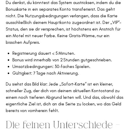
Du denkst, du könntest das System austricksen, indem du die
Bonuskarte in ein separates Konto transferierst. Das geht
nicht. Die Nutzungsbedingungen verlangen, dass die Karte
ausschließlich deinem Hauptkonto zugeordnet ist. Der „VIP“-
Status, den sie dir versprechen, ist höchstens ein Anstrich für
ein Motel mit neuer Farbe. Keine Gratis‑Wärme, nur ein
bisschen Aufpreis.
Registrierung dauert < 5 Minuten.
Bonus wird innerhalb von 2 Stunden gutgeschrieben.
Umsatzbedingungen: 30‑faches Spielen.
Gültigkeit: 7 Tage nach Aktivierung.
Du siehst das Bild klar: Jede „Sofort‑Karte“ ist ein kleiner,
schneller Zug, der dich von deinem aktuellen Kontostand zu
einem noch tieferen Abgrund leiten will. Und das, obwohl das
eigentliche Ziel ist, dich an die Seite zu locken, wo das Geld
bereits von vornherein fehlt.
Die feinen Unterschiede –