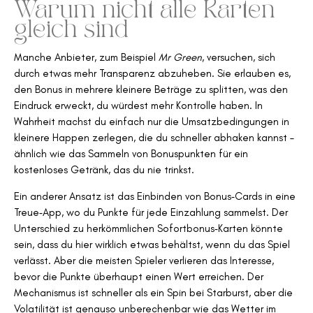
Warum nicht alle Karten
gleich sind
Manche Anbieter, zum Beispiel
Mr Green
, versuchen, sich
durch etwas mehr Transparenz abzuheben. Sie erlauben es,
den Bonus in mehrere kleinere Beträge zu splitten, was den
Eindruck erweckt, du würdest mehr Kontrolle haben. In
Wahrheit machst du einfach nur die Umsatzbedingungen in
kleinere Happen zerlegen, die du schneller abhaken kannst –
ähnlich wie das Sammeln von Bonuspunkten für ein
kostenloses Getränk, das du nie trinkst.
Ein anderer Ansatz ist das Einbinden von Bonus‑Cards in eine
Treue‑App, wo du Punkte für jede Einzahlung sammelst. Der
Unterschied zu herkömmlichen Sofortbonus‑Karten könnte
sein, dass du hier wirklich etwas behältst, wenn du das Spiel
verlässt. Aber die meisten Spieler verlieren das Interesse,
bevor die Punkte überhaupt einen Wert erreichen. Der
Mechanismus ist schneller als ein Spin bei Starburst, aber die
Volatilität ist genauso unberechenbar wie das Wetter im