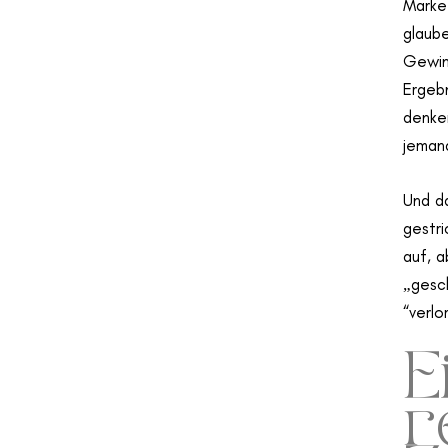
Marke
glaube
Gewin
Ergebn
denken
jemand
Und da
gestri
auf, a
„gesc
“verlo
E
r