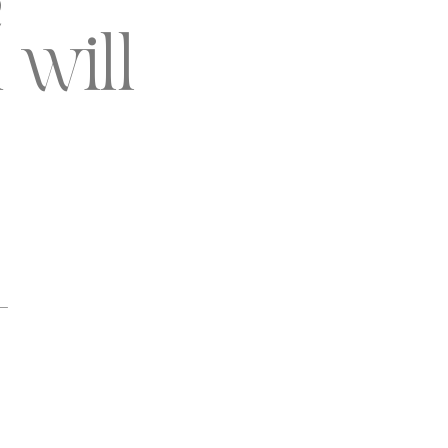
e
will
–