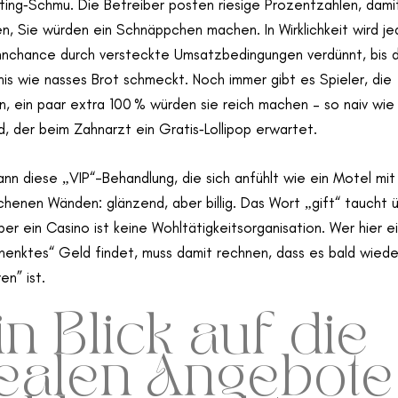
ting‑Schmu. Die Betreiber posten riesige Prozentzahlen, dami
n, Sie würden ein Schnäppchen machen. In Wirklichkeit wird j
nchance durch versteckte Umsatzbedingungen verdünnt, bis 
is wie nasses Brot schmeckt. Noch immer gibt es Spieler, die
, ein paar extra 100 % würden sie reich machen – so naiv wie
, der beim Zahnarzt ein Gratis‑Lollipop erwartet.
nn diese „VIP“-Behandlung, die sich anfühlt wie ein Motel mit 
chenen Wänden: glänzend, aber billig. Das Wort „gift“ taucht ü
ber ein Casino ist keine Wohltätigkeitsorganisation. Wer hier e
henktes“ Geld findet, muss damit rechnen, dass es bald wiede
ren” ist.
in Blick auf die
ealen Angebote