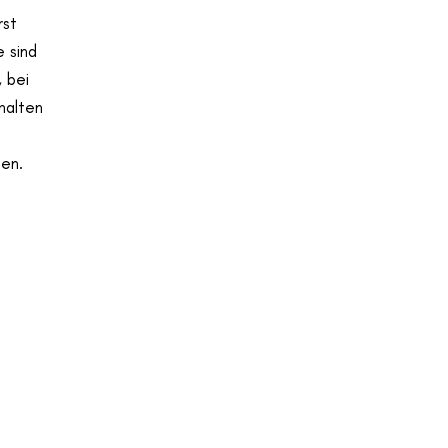
rst
e sind
 bei
halten
ten.