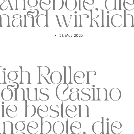
Angebote, di
mand wirklich 
21. May 2026
igh Roller
onus Casino 
ie besten
ngebote, die