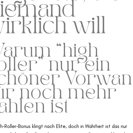
iemand
irklich will
arum “high
oller” nur ein
chöner Vorwa
ür noch mehr
ahlen ist
gh‑Roller‑Bonus klingt nach Elite, doch in Wahrheit ist das nur