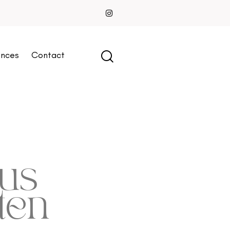
ences
Contact
nus
ten