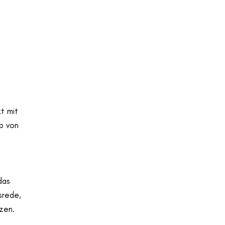
t mit
lb von
das
srede,
tzen.