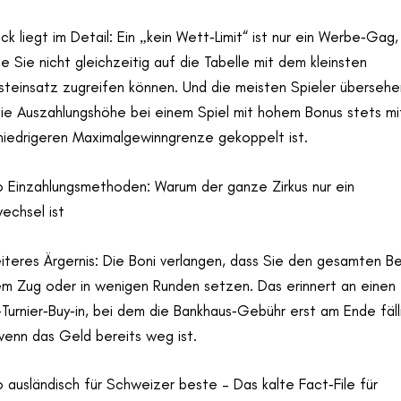
ick liegt im Detail: Ein „kein Wett‑Limit“ ist nur ein Werbe‑Gag,
e Sie nicht gleichzeitig auf die Tabelle mit dem kleinsten
steinsatz zugreifen können. Und die meisten Spieler übersehe
die Auszahlungshöhe bei einem Spiel mit hohem Bonus stets mi
 niedrigeren Maximalgewinngrenze gekoppelt ist.
o Einzahlungsmethoden: Warum der ganze Zirkus nur ein
echsel ist
iteres Ärgernis: Die Boni verlangen, dass Sie den gesamten B
nem Zug oder in wenigen Runden setzen. Das erinnert an einen
Turnier‑Buy‑in, bei dem die Bankhaus‑Gebühr erst am Ende fäll
wenn das Geld bereits weg ist.
 ausländisch für Schweizer beste – Das kalte Fact‑File für