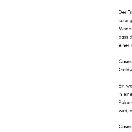
Der Tr
solang
Minde
dass 
einer
Casin
Geldw
Ein we
in ei
Poker‑
wird, 
Casino