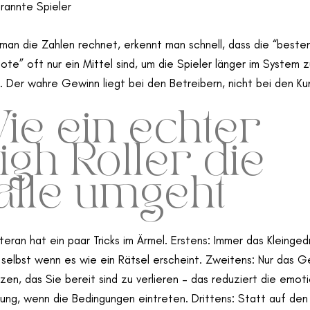
rannte Spieler
man die Zahlen rechnet, erkennt man schnell, dass die “beste
te” oft nur ein Mittel sind, um die Spieler länger im System 
. Der wahre Gewinn liegt bei den Betreibern, nicht bei den Ku
ie ein echter
igh Roller die
alle umgeht
teran hat ein paar Tricks im Ärmel. Erstens: Immer das Kleinge
 selbst wenn es wie ein Rätsel erscheint. Zweitens: Nur das G
zen, das Sie bereit sind zu verlieren – das reduziert die emot
tung, wenn die Bedingungen eintreten. Drittens: Statt auf den