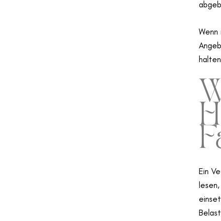
abgeb
Wenn 
Angebo
halten
W
H
F
Ein Ve
lesen,
einset
Belas