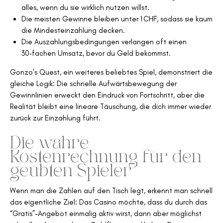
alles, wenn du sie wirklich nutzen willst.
Die meisten Gewinne bleiben unter 1 CHF, sodass sie kaum
die Mindesteinzahlung decken.
Die Auszahlungsbedingungen verlangen oft einen
30‑fachen Umsatz, bevor du Geld bekommst.
Gonzo’s Quest, ein weiteres beliebtes Spiel, demonstriert die
gleiche Logik: Die schnelle Aufwärtsbewegung der
Gewinnlinien erweckt den Eindruck von Fortschritt, aber die
Realität bleibt eine lineare Täuschung, die dich immer wieder
zurück zur Einzahlung führt.
Die wahre
Kostenrechnung für den
geübten Spieler
Wenn man die Zahlen auf den Tisch legt, erkennt man schnell
das eigentliche Ziel: Das Casino möchte, dass du durch das
“Gratis”-Angebot einmalig aktiv wirst, dann aber möglichst