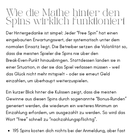
Wie die Mathe hinter den
Spins wirklich funktioniert
Der Hintergedanke ist simpel: Jeder “Free Spin” hat einen
eingebauten Erwartungswert, der systematisch unter dem
normalen Einsatz liegt. Die Betreiber setzen die Volatilität so,
dass die meisten Spieler die Spins nie über den
Break‑Even‑Punkt hinausbringen. Stattdessen landen sie in
einer Situation, in der sie das Spiel verlassen müssen – weil
das Glück nicht mehr mitspielt – oder sie erneut Geld
einzahlen, um überhaupt weiterzuspielen.
Ein kurzer Blick hinter die Kulissen zeigt, dass die meisten
Gewinne aus diesen Spins durch sogenannte “Bonus‑Runden”
generiert werden, die wiederum ein weiteres Minimum an
Einzahlung erfordern, um ausgezahlt zu werden. So wird das
Wort “free” schnell zu “nachzahlungspflichtig”.
195 Spins kosten dich nichts bei der Anmeldung, aber fast