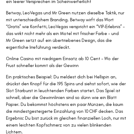
ein leerer Versprechen im Scheinwerferlicht
Betway, LeoVegas und Mr Green nutzen dieselbe Taktik, nur
mit unterschiedlichem Branding. Betway wirft das Wort
“Gratis” wie Konfetti, LeoVegas verspricht ein “VIP‑Erlebnis” –
das wirkt nicht mehr als ein Motel mit frischer Farbe – und
Mr Green setzt auf ein übertriebenes Design, das die
eigentliche Irreführung verdeckt.
Online Casino mit niedrigem Einsatz ab 10 Cent – Wo der
Frust schneller kommt als der Gewinn
Ein praktisches Beispiel: Du meldest dich bei Hellspin an,
drückst den Knopf für die 195 Spins und siehst sofort, wie der
Slot Starburst in leuchtenden Farben startet. Das Spiel ist
schnell, aber die Gewinnlinien sind so dünn wie ein Blatt
Papier. Du bekommst höchstens ein paar Münzen, die kaum
die mindestgesteigerte Einzahlung von 10 CHF decken. Das
Ergebnis: Du bist zurück im gleichen finanziellen Loch, nur mit
einem leichten Kopfschmerz von zu vielen blinkenden
Lichtern.