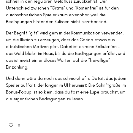
schnell in den regulären Geldfluss zurückkehrst. Der
Unterschied zwischen “Gratis” und “Kostenfrei” ist für den
durchschnittlichen Spieler kaum erkennbar, weil die
Bedingungen hinter den Kulissen nicht sichtbar sind.
Der Begriff “gift” wird gern in der Kommunikation verwendet,
um die Illusion zu erzeugen, dass das Casino etwas aus
altruistischen Motiven gibt. Dabei ist es reine Kalkulation –
das Geld bleibt im Haus, bis du die Bedingungen erfüllst, und
das ist meist ein endloses Warten auf die “freiwillige”
Einzahlung.
Und dann wäre da noch das schmerzhafte Detail, das jedem
Spieler auffällt, der länger im UI herumirrt: Die Schriftgröße im
Bonus‑Popup ist so klein, dass du fast eine Lupe brauchst, um
die eigentlichen Bedingungen zu lesen.
0