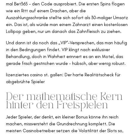
mal Bet365 – den Code ausprobiert. Die ersten Spins flogen
wie ein Ritt auf einem Drachen, aber die
Auszahlungsschranke stellte sich sofort als 30‑maliger Umsatz
ein. Das ist, als würde man einem Zahnarzt einen kostenlosen
Lollipop geben, nur um danach das Zahnfleisch zu ziehen.
Und dann ist da noch das „VIP“-Versprechen, das man häufig
in den Bedingungen findet. VIP klingt nach exklusiver
Behandlung, doch in Wahrheit erinnert es an ein Motel, das
gerade frisch gestrichen wurde – hübsch, aber wenig robust.
lizenziertes casino st. gallen: Der harte Realitätscheck für
abgebrühte Spieler
Der mathematische Kern
hinter den Freispielen
Jeder Spieler, der denkt, ein kleiner Bonus könne ihn reich
machen, missversteht die Grundrechnung komplett. Die
meisten Casinobetreiber setzen die Volatilität der Slots so,