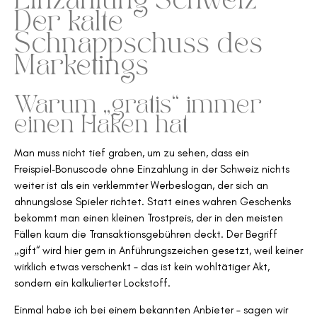
Einzahlung Schweiz –
Der kalte
Schnappschuss des
Marketings
Warum „gratis“ immer
einen Haken hat
Man muss nicht tief graben, um zu sehen, dass ein
Freispiel‑Bonuscode ohne Einzahlung in der Schweiz nichts
weiter ist als ein verklemmter Werbeslogan, der sich an
ahnungslose Spieler richtet. Statt eines wahren Geschenks
bekommt man einen kleinen Trostpreis, der in den meisten
Fällen kaum die Transaktionsgebühren deckt. Der Begriff
„gift“ wird hier gern in Anführungszeichen gesetzt, weil keiner
wirklich etwas verschenkt – das ist kein wohltätiger Akt,
sondern ein kalkulierter Lockstoff.
Einmal habe ich bei einem bekannten Anbieter – sagen wir