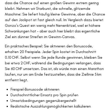
dass die Chance auf einen großen Gewinn extrem gering
bleibt. Nehmen wir Starburst, die schnelle, glitzernde
Maschine: Sie liefert häufig kleine Gewinne, aber die Chance
auf den Jackpot ist fast gleich null. Im Vergleich dazu bietet
Gonzo’s Quest ein wenig mehr Nervenkitzel, weil er höhere
Schwankungen hat – aber auch hier bleibt das eigentliche
Ziel ein dünner Streifen im Gewinn‑Canvas.
Ein praktisches Beispiel: Sie aktivieren den Bonuscode,
erhalten 20 Freispiele. Jeder Spin kostet im Durchschnitt
0.10 CHF. Selbst wenn Sie jede Runde gewinnen, bleiben Sie
bei etwa 2 CHF, während die Bedingungen verlangen, dass
Sie 60 CHF umsetzen. Das ist, als würde man einen Marathon
laufen, nur um am Ende festzustellen, dass die Ziellinie 5 km
entfernt liegt.
Freispiel‑Bonuscode aktivieren
Durchschnittlicher Einsatz pro Spin prüfen
Umsatzbedingungen gegenübergestellt
Realistische Auszahlungsmöglichkeiten kalkulieren