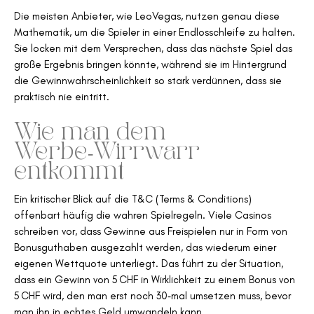
Die meisten Anbieter, wie LeoVegas, nutzen genau diese
Mathematik, um die Spieler in einer Endlosschleife zu halten.
Sie locken mit dem Versprechen, dass das nächste Spiel das
große Ergebnis bringen könnte, während sie im Hintergrund
die Gewinnwahrscheinlichkeit so stark verdünnen, dass sie
praktisch nie eintritt.
Wie man dem
Werbe‑Wirrwarr
entkommt
Ein kritischer Blick auf die T&C (Terms & Conditions)
offenbart häufig die wahren Spielregeln. Viele Casinos
schreiben vor, dass Gewinne aus Freispielen nur in Form von
Bonusguthaben ausgezahlt werden, das wiederum einer
eigenen Wettquote unterliegt. Das führt zu der Situation,
dass ein Gewinn von 5 CHF in Wirklichkeit zu einem Bonus von
5 CHF wird, den man erst noch 30‑mal umsetzen muss, bevor
man ihn in echtes Geld umwandeln kann.