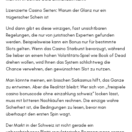
Lizenzierte Casino Seiten: Warum der Glanz nur ein
trügerischer Schein ist
Und dann gibt es diese winzigen, fast unsichtbaren
Regelungen, die nur von juristischen Experten gefunden
werden. Beispielsweise kann ein Bonus nur für bestimmte
Slots gelten. Wenn das Casino Starburst bevorzugt, während
Sie lieber an einem hohen Volatilitäts‑Spiel wie Book of Dead
drehen wollen, wird Ihnen das System schlichtweg die
Chance verwehren, den gewünschten Slot zu nutzen.
Man könnte meinen, ein bisschen Sarkasmus hilft, das Ganze
zu entwirren. Aber die Realität bleibt: Wer sich von „freispiele
casino bonuscode ohne einzahlung schweiz“ locken lässt,
muss mit bitteren Nachkäufen rechnen. Die einzige wahre
Sicherheit ist, die Bedingungen zu lesen, bevor man
überhaupt den ersten Spin wagt.
Der Markt in der Schweiz ist nicht gerade ein