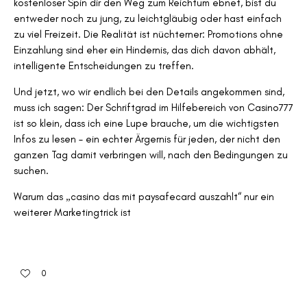
kostenloser Spin dir den Weg zum Reichtum ebnet, bist du
entweder noch zu jung, zu leichtgläubig oder hast einfach
zu viel Freizeit. Die Realität ist nüchterner: Promotions ohne
Einzahlung sind eher ein Hindernis, das dich davon abhält,
intelligente Entscheidungen zu treffen.
Und jetzt, wo wir endlich bei den Details angekommen sind,
muss ich sagen: Der Schriftgrad im Hilfebereich von Casino777
ist so klein, dass ich eine Lupe brauche, um die wichtigsten
Infos zu lesen – ein echter Ärgernis für jeden, der nicht den
ganzen Tag damit verbringen will, nach den Bedingungen zu
suchen.
Warum das „casino das mit paysafecard auszahlt“ nur ein
weiterer Marketingtrick ist
0