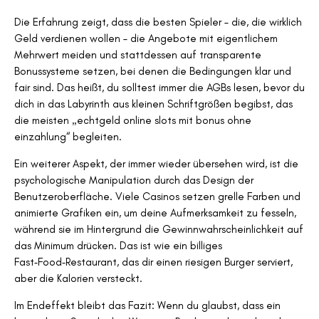
Die Erfahrung zeigt, dass die besten Spieler – die, die wirklich
Geld verdienen wollen – die Angebote mit eigentlichem
Mehrwert meiden und stattdessen auf transparente
Bonussysteme setzen, bei denen die Bedingungen klar und
fair sind. Das heißt, du solltest immer die AGBs lesen, bevor du
dich in das Labyrinth aus kleinen Schriftgrößen begibst, das
die meisten „echtgeld online slots mit bonus ohne
einzahlung“ begleiten.
Ein weiterer Aspekt, der immer wieder übersehen wird, ist die
psychologische Manipulation durch das Design der
Benutzeroberfläche. Viele Casinos setzen grelle Farben und
animierte Grafiken ein, um deine Aufmerksamkeit zu fesseln,
während sie im Hintergrund die Gewinnwahrscheinlichkeit auf
das Minimum drücken. Das ist wie ein billiges
Fast‑Food‑Restaurant, das dir einen riesigen Burger serviert,
aber die Kalorien versteckt.
Im Endeffekt bleibt das Fazit: Wenn du glaubst, dass ein