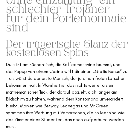
ohne einzahlung” ein
schlechter Trojaner
für dein Portemonnaie
sind
Der trügerische Glanz der
kostenlosen Spins
Du sitzt am Küchentisch, die Kaffeemaschine brummt, und
das Popup von einem Casino wirft dir einen „Gratis‑Bonus“ zu
– als wärst du der erste Mensch, der je einen freien Lutscher
bekommen hat. In Wahrheit ist das nichts weiter als ein
mathematischer Trick, der darauf abzielt, dich länger am
Bildschirm zu halten, während dein Kontostand unverändert
bleibt. Marken wie Betway, LeoVegas und Mr Green
spammen ihre Werbung mit Versprechen, die so leer sind wie
das Zimmer eines Studenten, das noch aufgeräumt werden
muss.