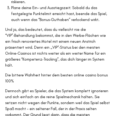
riskieren.
Plane deine Ein- und Ausstiegszeit: Sobald du das
festgelegte Punktelimit erreicht hast, beende das Spiel,
auch wenn das “Bonus‑Guthaben” verlockend wirkt.
Und ja, das bedeutet, dass du vielleicht nie die
“VIP”‑Behandlung bekommst, die in den Werbe‑Flächen wie
ein frisch renoviertes Motel mit einem neuen Anstrich
präsentiert wird. Denn ein „VIP“‑Status bei den meisten
Online‑Casinos ist nichts weiter als ein weiter Name für ein
größeres “Kompetenz‑Tracking”, das dich länger im System
hält.
Die bittere Wahrheit hinter dem besten online casino bonus
100%
Dennoch gibt es Spieler, die das System komplett ignorieren
und sich einfach an die reine Spielmechanik halten. Sie
setzen nicht wegen der Punkte, sondern weil das Spiel selbst
Spaß macht – ein seltener Fall, der in der Praxis selten
vorkommt. Der Grund liegt darin, dass die meisten