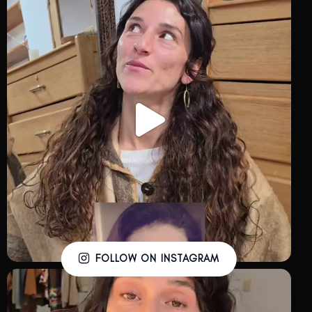
FOLLOW ON INSTAGRAM