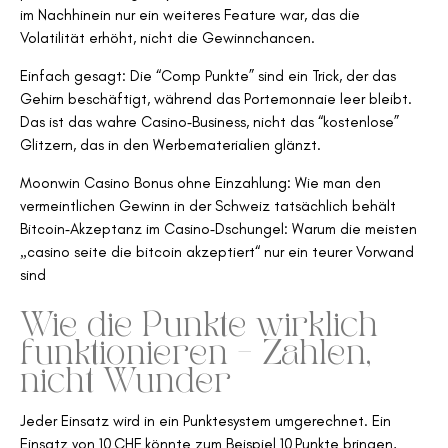
im Nachhinein nur ein weiteres Feature war, das die
Volatilität erhöht, nicht die Gewinnchancen.
Einfach gesagt: Die “Comp Punkte” sind ein Trick, der das
Gehirn beschäftigt, während das Portemonnaie leer bleibt.
Das ist das wahre Casino‑Business, nicht das “kostenlose”
Glitzern, das in den Werbematerialien glänzt.
Moonwin Casino Bonus ohne Einzahlung: Wie man den
vermeintlichen Gewinn in der Schweiz tatsächlich behält
Bitcoin‑Akzeptanz im Casino‑Dschungel: Warum die meisten
„casino seite die bitcoin akzeptiert“ nur ein teurer Vorwand
sind
Wie die Punkte wirklich
funktionieren – Zahlen,
nicht Wunder
Jeder Einsatz wird in ein Punktesystem umgerechnet. Ein
Einsatz von 10 CHF könnte zum Beispiel 10 Punkte bringen,