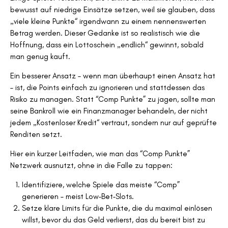
bewusst auf niedrige Einsätze setzen, weil sie glauben, dass
„viele kleine Punkte“ irgendwann zu einem nennenswerten
Betrag werden. Dieser Gedanke ist so realistisch wie die
Hoffnung, dass ein Lottoschein „endlich“ gewinnt, sobald
man genug kauft.
Ein besserer Ansatz – wenn man überhaupt einen Ansatz hat
– ist, die Points einfach zu ignorieren und stattdessen das
Risiko zu managen. Statt “Comp Punkte” zu jagen, sollte man
seine Bankroll wie ein Finanzmanager behandeln, der nicht
jedem „Kostenloser Kredit“ vertraut, sondern nur auf geprüfte
Renditen setzt.
Hier ein kurzer Leitfaden, wie man das “Comp Punkte”
Netzwerk ausnutzt, ohne in die Falle zu tappen:
Identifiziere, welche Spiele das meiste “Comp”
generieren – meist Low‑Bet‑Slots.
Setze klare Limits für die Punkte, die du maximal einlösen
willst, bevor du das Geld verlierst, das du bereit bist zu