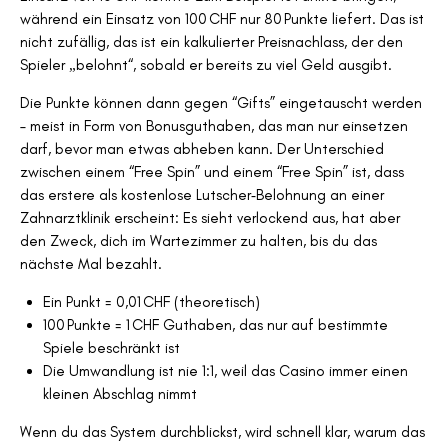
während ein Einsatz von 100 CHF nur 80 Punkte liefert. Das ist
nicht zufällig, das ist ein kalkulierter Preisnachlass, der den
Spieler „belohnt“, sobald er bereits zu viel Geld ausgibt.
Die Punkte können dann gegen “Gifts” eingetauscht werden
– meist in Form von Bonusguthaben, das man nur einsetzen
darf, bevor man etwas abheben kann. Der Unterschied
zwischen einem “Free Spin” und einem “Free Spin” ist, dass
das erstere als kostenlose Lutscher‑Belohnung an einer
Zahnarztklinik erscheint: Es sieht verlockend aus, hat aber
den Zweck, dich im Wartezimmer zu halten, bis du das
nächste Mal bezahlt.
Ein Punkt = 0,01 CHF (theoretisch)
100 Punkte = 1 CHF Guthaben, das nur auf bestimmte
Spiele beschränkt ist
Die Umwandlung ist nie 1:1, weil das Casino immer einen
kleinen Abschlag nimmt
Wenn du das System durchblickst, wird schnell klar, warum das