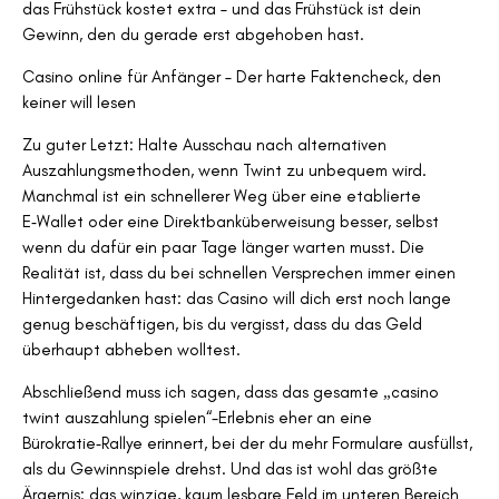
das Frühstück kostet extra – und das Frühstück ist dein
Gewinn, den du gerade erst abgehoben hast.
Casino online für Anfänger – Der harte Faktencheck, den
keiner will lesen
Zu guter Letzt: Halte Ausschau nach alternativen
Auszahlungsmethoden, wenn Twint zu unbequem wird.
Manchmal ist ein schnellerer Weg über eine etablierte
E‑Wallet oder eine Direktbanküberweisung besser, selbst
wenn du dafür ein paar Tage länger warten musst. Die
Realität ist, dass du bei schnellen Versprechen immer einen
Hintergedanken hast: das Casino will dich erst noch lange
genug beschäftigen, bis du vergisst, dass du das Geld
überhaupt abheben wolltest.
Abschließend muss ich sagen, dass das gesamte „casino
twint auszahlung spielen“-Erlebnis eher an eine
Bürokratie‑Rallye erinnert, bei der du mehr Formulare ausfüllst,
als du Gewinnspiele drehst. Und das ist wohl das größte
Ärgernis: das winzige, kaum lesbare Feld im unteren Bereich