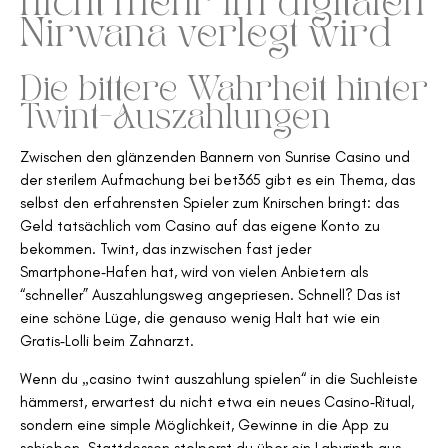
nicht mehr im digitalen
Nirwana verlegt wird
Die bittere Wahrheit hinter
Twint-Auszahlungen
Zwischen den glänzenden Bannern von Sunrise Casino und
der sterilem Aufmachung bei bet365 gibt es ein Thema, das
selbst den erfahrensten Spieler zum Knirschen bringt: das
Geld tatsächlich vom Casino auf das eigene Konto zu
bekommen. Twint, das inzwischen fast jeder
Smartphone‑Hafen hat, wird von vielen Anbietern als
“schneller” Auszahlungsweg angepriesen. Schnell? Das ist
eine schöne Lüge, die genauso wenig Halt hat wie ein
Gratis‑Lolli beim Zahnarzt.
Wenn du „casino twint auszahlung spielen“ in die Suchleiste
hämmerst, erwartest du nicht etwa ein neues Casino‑Ritual,
sondern eine simple Möglichkeit, Gewinne in die App zu