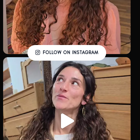
FOLLOW ON INSTAGRAM