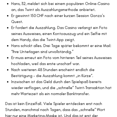
Hans, 32, meldet sich bei einem populären Online‑Casino
an, das Twint als Auszahlungsmethode anbietet.
Er gewinnt 150 CHF nach einer kurzen Session Gonzo’s
Quest.
Er fordert die Auszahlung. Das Casino verlangt ein Foto
seines Ausweises, einen Kontoauszug und ein Selfie mit
dem Handy, das die Twint‑App zeigt.
Hans schickt alles. Drei Tage später bekommt er eine Mail:
“Ihre Unterlagen sind unvollständig.”
Er muss erneut ein Foto vom hinteren Teil seines Ausweises
hochladen, weil das erste unscharf war.
Nach weiteren 48 Stunden erscheint endlich die
Bestätigung – die Auszahlung kommt „in Kürze“.
Inzwischen ist das Geld durch den Spielspaß bereits
wieder verflogen, und die „schnelle“ Twint‑Transaktion hat
mehr Wartezeit als ein normaler Banktransfer.
Das ist kein Einzelfall. Viele Spieler entdecken erst nach
Stunden, manchmal nach Tagen, dass das „schnelle“ Wort
hier nur eine Marketing‑Maske ist. Und das ist erst der