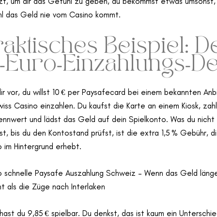
zt, um dir das Gefühl zu geben, du bekommst etwas umsonst,
l das Geld nie vom Casino kommt.
aktisches Beispiel: D
‑Euro‑Einzahlungs‑De
dir vor, du willst 10 € per Paysafecard bei einem bekannten Anb
iss Casino einzahlen. Du kaufst die Karte an einem Kiosk, zahl
ennwert und lädst das Geld auf dein Spielkonto. Was du nicht
st, bis du den Kontostand prüfst, ist die extra 1,5 % Gebühr, d
 im Hintergrund erhebt.
o schnelle Paysafe Auszahlung Schweiz – Wenn das Geld läng
t als die Züge nach Interlaken
hast du 9,85 € spielbar. Du denkst, das ist kaum ein Unterschie