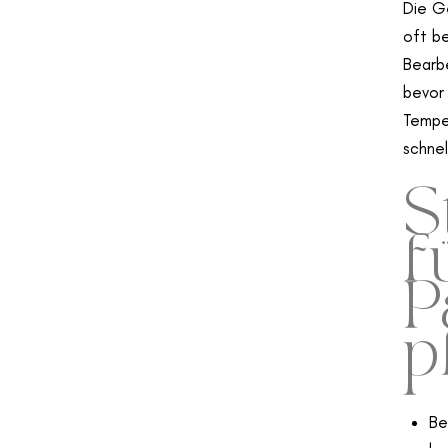
Die Ge
oft b
Bearbe
bevor 
Tempe
schnel
S
f
P
p
Be