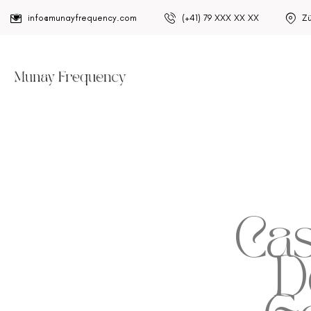
info@munayfrequency.com
(+41) 79 XXX XX XX
Zü
Cas
D