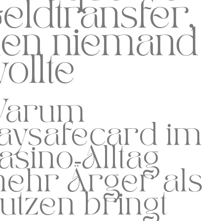
eldtransfer,
en niemand
ollte
arum
aysafecard im
asino‑Alltag
ehr Ärger als
utzen bringt