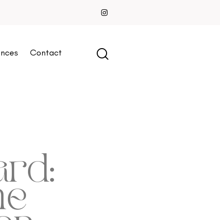
ences
Contact
ard:
me