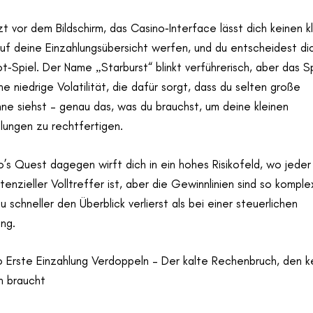
zt vor dem Bildschirm, das Casino‑Interface lässt dich keinen k
auf deine Einzahlungsübersicht werfen, und du entscheidest di
ot‑Spiel. Der Name „Starburst“ blinkt verführerisch, aber das S
ne niedrige Volatilität, die dafür sorgt, dass du selten große
ne siehst – genau das, was du brauchst, um deine kleinen
lungen zu rechtfertigen.
s Quest dagegen wirft dich in ein hohes Risikofeld, wo jeder
tenzieller Volltreffer ist, aber die Gewinnlinien sind so komple
u schneller den Überblick verlierst als bei einer steuerlichen
ung.
o Erste Einzahlung Verdoppeln – Der kalte Rechenbruch, den k
ch braucht