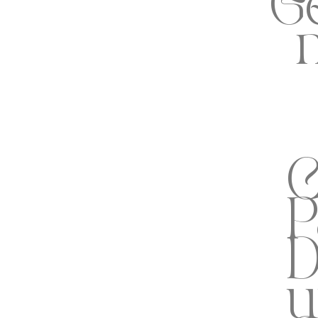
Ge
C
P
D