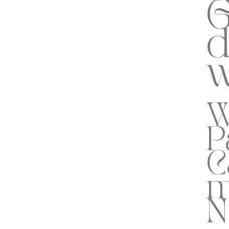
G
d
w
W
P
C
m
N