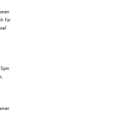
laren
ch für
piel
 Spin
x,
einer