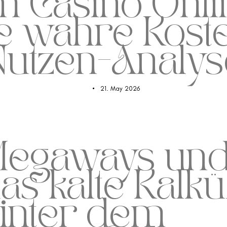
 Casino Onli
e wahre Kost
Nutzen-Analys
21. May 2026
egaways un
as kalte Kalkü
inter dem