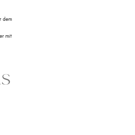
er dem
er mit
is