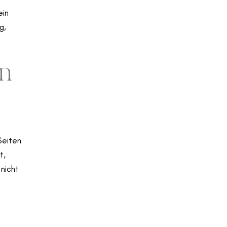
ein
g,
en
Seiten
t,
nicht