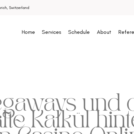
rich, Switzerland
Home
Services
Schedule
About
Refer
UNCATEGORISED
gaways und 
lte Kalkül hin