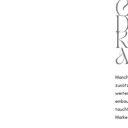
C
D
K
A
Manch
zusätz
weiter
einbau
taucht
Marke