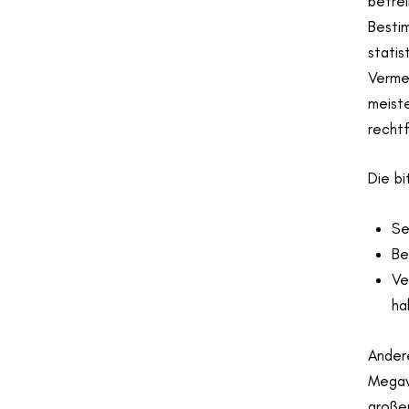
betrei
Besti
stati
Vermei
meist
rechtf
Die bi
Se
Be
Ve
ha
Andere
Megawa
große