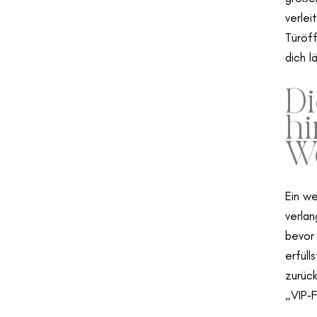
verlei
Türöff
dich l
D
hi
W
Ein we
verlan
bevor
erfüll
zurück
„VIP‑