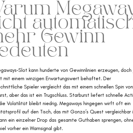
arum Megawa
icht automatisc
ehr Gewinn
edeuten
egaways‑Slot kann hunderte von Gewinnlinien erzeugen, doch
ist mit einem winzigen Erwartungswert behaftet. Der
chnittliche Spieler vergleicht das mit einem schnellen Spin vo
rst, aber das ist ein Trugschluss. Starburst liefert schnelle Act
ie Volatilität bleibt niedrig. Megaways hingegen wirft oft ein
litätsprofil auf den Tisch, das mit Gonzo’s Quest vergleichbar 
kann ein einzelner Drop das gesamte Guthaben sprengen, ohn
iel vorher ein Warnsignal gibt.