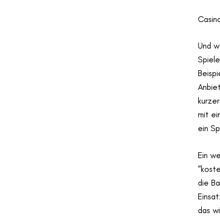
Casin
Und we
Spiel
Beispi
Anbiet
kurzer
mit ei
ein S
Ein we
“koste
die B
Einsat
das wi