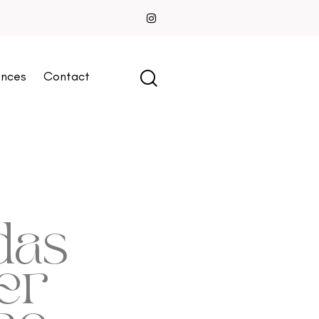
ences
Contact
das
ter