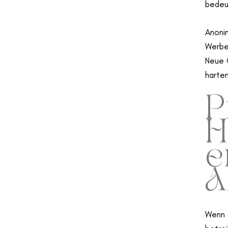
bedeu
Anoni
Werbe
Neue 
harte
P
H
e
A
Wenn 