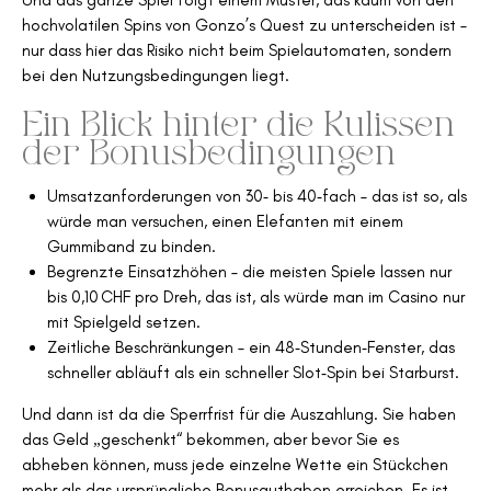
Und das ganze Spiel folgt einem Muster, das kaum von den
hochvolatilen Spins von Gonzo’s Quest zu unterscheiden ist –
nur dass hier das Risiko nicht beim Spielautomaten, sondern
bei den Nutzungsbedingungen liegt.
Ein Blick hinter die Kulissen
der Bonusbedingungen
Umsatzanforderungen von 30‑ bis 40‑fach – das ist so, als
würde man versuchen, einen Elefanten mit einem
Gummiband zu binden.
Begrenzte Einsatzhöhen – die meisten Spiele lassen nur
bis 0,10 CHF pro Dreh, das ist, als würde man im Casino nur
mit Spielgeld setzen.
Zeitliche Beschränkungen – ein 48‑Stunden‑Fenster, das
schneller abläuft als ein schneller Slot‑Spin bei Starburst.
Und dann ist da die Sperrfrist für die Auszahlung. Sie haben
das Geld „geschenkt“ bekommen, aber bevor Sie es
abheben können, muss jede einzelne Wette ein Stückchen
mehr als das ursprüngliche Bonusguthaben erreichen. Es ist,