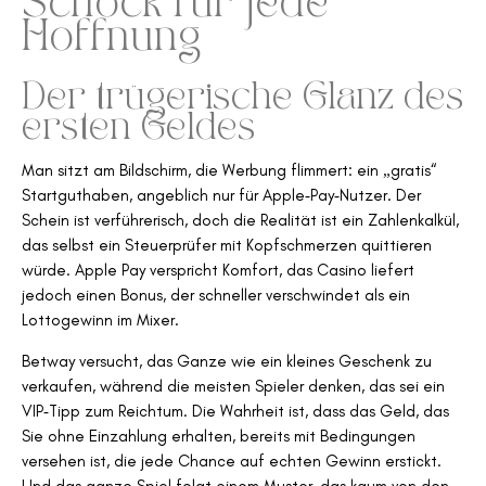
Schock für jede
Hoffnung
Der trügerische Glanz des
ersten Geldes
Man sitzt am Bildschirm, die Werbung flimmert: ein „gratis“
Startguthaben, angeblich nur für Apple‑Pay‑Nutzer. Der
Schein ist verführerisch, doch die Realität ist ein Zahlenkalkül,
das selbst ein Steuerprüfer mit Kopfschmerzen quittieren
würde. Apple Pay verspricht Komfort, das Casino liefert
jedoch einen Bonus, der schneller verschwindet als ein
Lottogewinn im Mixer.
Betway versucht, das Ganze wie ein kleines Geschenk zu
verkaufen, während die meisten Spieler denken, das sei ein
VIP‑Tipp zum Reichtum. Die Wahrheit ist, dass das Geld, das
Sie ohne Einzahlung erhalten, bereits mit Bedingungen
versehen ist, die jede Chance auf echten Gewinn erstickt.