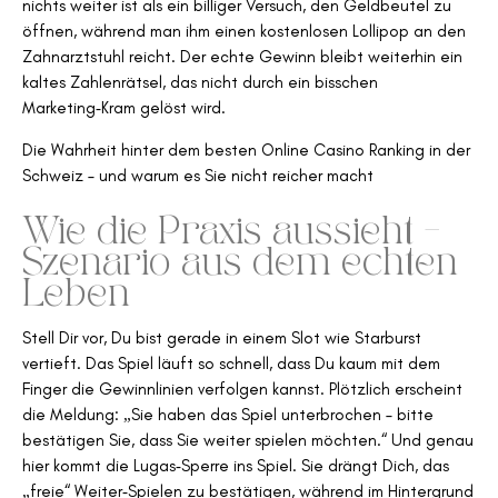
nichts weiter ist als ein billiger Versuch, den Geldbeutel zu
öffnen, während man ihm einen kostenlosen Lollipop an den
Zahnarztstuhl reicht. Der echte Gewinn bleibt weiterhin ein
kaltes Zahlenrätsel, das nicht durch ein bisschen
Marketing‑Kram gelöst wird.
Die Wahrheit hinter dem besten Online Casino Ranking in der
Schweiz – und warum es Sie nicht reicher macht
Wie die Praxis aussieht –
Szenario aus dem echten
Leben
Stell Dir vor, Du bist gerade in einem Slot wie Starburst
vertieft. Das Spiel läuft so schnell, dass Du kaum mit dem
Finger die Gewinnlinien verfolgen kannst. Plötzlich erscheint
die Meldung: „Sie haben das Spiel unterbrochen – bitte
bestätigen Sie, dass Sie weiter spielen möchten.“ Und genau
hier kommt die Lugas‑Sperre ins Spiel. Sie drängt Dich, das
„freie“ Weiter‑Spielen zu bestätigen, während im Hintergrund