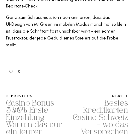
Realitäts‑Check
Ganz zum Schluss muss ich noch anmerken, dass das
UI‑Design von Mr Green im mobilen Modus manchmal so klein
ist, dass die Schriftart fast unsichtbar wirkt – ein echter
Frustfaktor, der jede Geduld eines Spielers auf die Probe
stellt.
0
PREVIOUS
NEXT
Casino Bonus
Bestes
500% Erste
Kreditkarten
Einzahlung –
Casino Schweiz
Warum das nur
– wo das
ein teurer
Versprechen