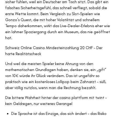
sicher fühlen, weil ein Deutscher am Tisch sitzt. Das gibt ein
falsches Sicherheitsgefühl, das schnell verfliegt, sobald die
erste Wette kommt. Beim Vergleich zu Slot-Spielen wie
Gonzo’s Quest, die mit hoher Volatilität und schnellem
Tempo daherkommen, wirkt das Live-Dealer-Erlebnis eher wie
ein lahmer Spaziergang durch ein Museum, das nie geöffnet
hat.
Schweiz Online Casino Mindesteinzahlung 20 CHF – Der
harte Realitätscheck
Und weil die meisten Spieler keine Ahnung von den
mathematischen Grundlagen haben, denken sie, ein „gift“
von 10 € würde ihr Glück verändern. Das ist ungefähr so
praktisch wie ein kostenloses Lollipop beim Zahnarzt – süß,
aber völlig nutzlos, wenn man die Rechnung bezahlt.
Die bittere Wahrheit hinter der casino plattform mit twint –
kein Geldregen, nur weiteres Gerangel
Die Sprache ist das Einzige, das sich ändert – das Risiko