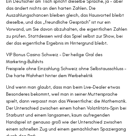
Ein Deutscher am Tisch spricht dieselbe Sprache, ja – aber
das ändert nichts an den harten Zahlen. Die
Auszahlungschancen bleiben gleich, das Hausvorteil bleibt
dieselbe, und das „freundliche Gespräch“ ist nur ein
Vorwand, um Sie davon abzuhalten, die eigentlichen Zahlen
zu prüfen. Stattdessen wird das Spiel selbst zur Show, bei
der das eigentliche Ergebnis im Hintergrund bleibt.
VIP Bonus Casino Schweiz – Der heilige Gral des
Marketing‑Bullshits
Freispiele ohne Einzahlung Schweiz ohne Selbstausschluss –
Die harte Wahrheit hinter dem Werbehektik
Und wenn man glaubt, dass man beim Live-Dealer etwas
Besonderes bekommt, weil man in seiner Muttersprache
spielt, dann verpasst man das Wesentliche: die Mathematik.
Der Unterschied zwischen einem hohen Volatilitäts-Spin bei
Starburst und einem langsamen, kaum aufregenden
Handspiel ist genauso groß wie der Unterschied zwischen
einem schnellen Zug und einem gemächlichen Spaziergang