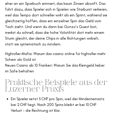
eher an ein Sparbuch erinnert, das kaum Zinsen abwirft. Das
führt dazu, dass Spieler sich in Spielen wie Starburst verlieren,
weil das Tempo dort schneller wirkt als ein Sprint, während sie
gleichzeitig hoffen, dass ein einzelner Spin das Geld vom
Tisch zieht. Und wenn du dann bei Gonzo’s Quest bist,
merkst du schnell, dass die hohe Volatilität dort mehr einem
Sturm gleicht, der deine Chips in alle Richtungen wirbelt,
statt sie systematisch zu mindern.
Highroller‑Mafia: Warum das casino online für highroller mehr
Schein als Gold ist
Neues Casino ab 10 Franken: Warum Sie das Kleingeld lieber
im Safe behalten
Praktische Beispiele aus der
Luzerner Praxis
Ein Spieler setzt 5 CHF pro Spin, weil der Mindesteinsatz
bei 2 CHF liegt. Nach 200 Spins bleibt er bei 10 CHF
Verlust – die Rechnung ist klar.