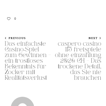
0
PREVIOUS
NEXT
Das einfachste
caspero casino
Casino‑Spiel
115 freispiele
zum Gewinnen –
ohne einzahlung
ein trostloses
2026 CH – Das
Bekenntnis für
trockene Detail,
Zocker mit
das Sie nie
Realitätsverlust
brauchen