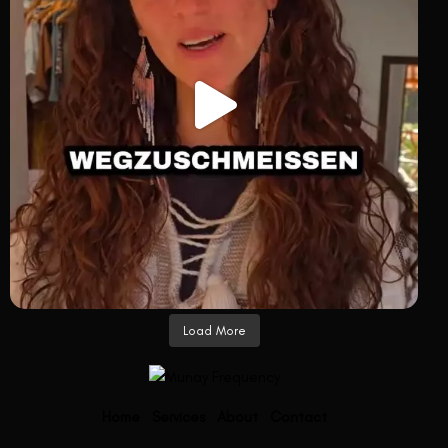
Load More
Home
Services
About
Contact