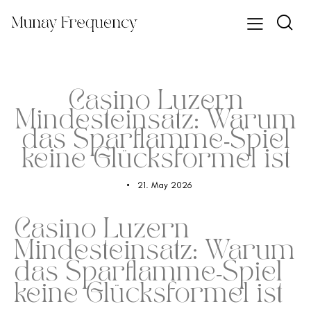
UNCATEGORISED
Casino Luzern
Mindesteinsatz: Warum
das Sparflamme‑Spiel
keine Glücksformel ist
21. May 2026
Casino Luzern
Mindesteinsatz: Warum
das Sparflamme‑Spiel
keine Glücksformel ist