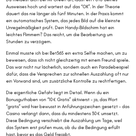
Ausweises hoch und wartest auf das “OK”. In der Theorie
dauert das nie länger als fünf Minuten. In der Praxis kommt
ein automatisches System, das jedes Bild auf die kleinste
Unregelmäßigkeit prüft. Dein Handy-Bildschirm hat ein
leichtes Flimmern? Das reicht, um die Bearbeitung um
Stunden zu verzögern.
Einmal musste ich bei Bet365 ein extra Selfie machen, um zu
beweisen, dass ich nicht gleichzeitig mit einem Freund spiele.
Das war nicht nur lächerlich, sondern auch ein Paradebeispiel
dafür, dass die Versprechen zur schnellen Auszahlung oft nur
ein Vorwand sind, um zusätzliche Kontrolle zu rechtfertigen.
Die eigentliche Gefahr liegt im Detail. Wenn du ein
Bonusguthaben von “10 € Gratis” aktivierst – ja, das Wort
“gratis” wird hier bewusst in Anführungszeichen gesetzt – das
Casino verlangt dann, dass du mindestens 30 € umsetzt.
Diese Bedingung verschiebt die Auszahlung um Tage, weil
das System erst prüfen muss, ob du die Bedingung erfüllt
hast, bevor es das Geld freigibt.