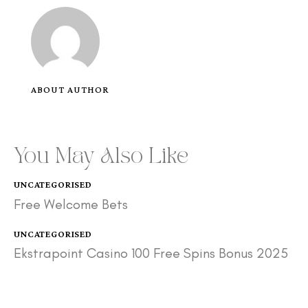
ABOUT AUTHOR
You May Also Like
UNCATEGORISED
Free Welcome Bets
UNCATEGORISED
Ekstrapoint Casino 100 Free Spins Bonus 2025