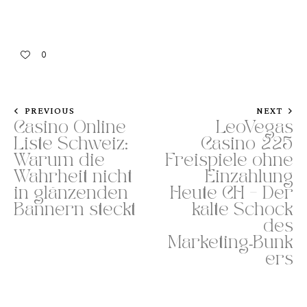
0
PREVIOUS
NEXT
Casino Online
LeoVegas
Liste Schweiz:
Casino 225
Warum die
Freispiele ohne
Wahrheit nicht
Einzahlung
in glänzenden
Heute CH – Der
Bannern steckt
kalte Schock
des
Marketing‑Bunk
ers