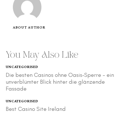
ABOUT AUTHOR
You May Also Like
UNCATEGORISED
Die besten Casinos ohne Oasis‑Sperre – ein
unverblümter Blick hinter die glänzende
Fassade
UNCATEGORISED
Best Casino Site Ireland