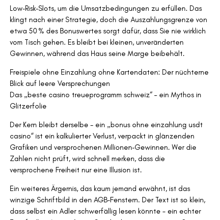
Low‑Risk‑Slots, um die Umsatzbedingungen zu erfüllen. Das
klingt nach einer Strategie, doch die Auszahlungsgrenze von
etwa 50 % des Bonuswertes sorgt dafür, dass Sie nie wirklich
vom Tisch gehen. Es bleibt bei kleinen, unveränderten
Gewinnen, während das Haus seine Marge beibehält.
Freispiele ohne Einzahlung ohne Kartendaten: Der nüchterne
Blick auf leere Versprechungen
Das „beste casino treueprogramm schweiz“ – ein Mythos in
Glitzerfolie
Der Kern bleibt derselbe – ein „bonus ohne einzahlung usdt
casino“ ist ein kalkulierter Verlust, verpackt in glänzenden
Grafiken und versprochenen Millionen‑Gewinnen. Wer die
Zahlen nicht prüft, wird schnell merken, dass die
versprochene Freiheit nur eine Illusion ist.
Ein weiteres Ärgernis, das kaum jemand erwähnt, ist das
winzige Schriftbild in den AGB‑Fenstern. Der Text ist so klein,
dass selbst ein Adler schwerfällig lesen könnte – ein echter