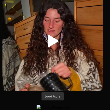
Load More