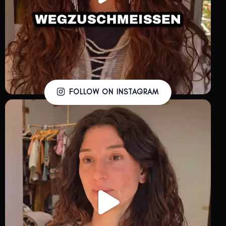
FOLLOW ON INSTAGRAM