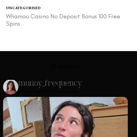
UNCATEGORISED
Whamoo Casino No Deposit Bonus 100 Free
Spins
instagram
munay_frequency
Sound healing & Ceremonies