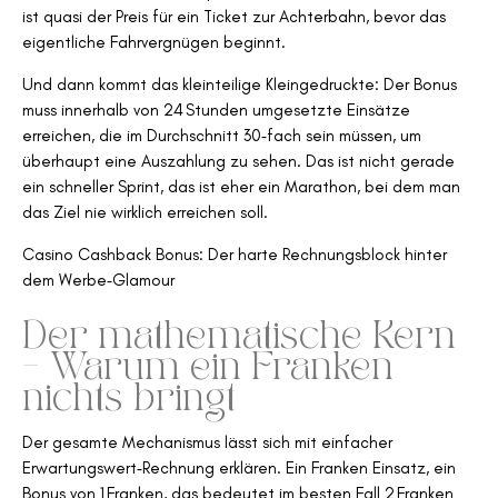
ist quasi der Preis für ein Ticket zur Achterbahn, bevor das
eigentliche Fahrvergnügen beginnt.
Und dann kommt das kleinteilige Kleingedruckte: Der Bonus
muss innerhalb von 24 Stunden umgesetzte Einsätze
erreichen, die im Durchschnitt 30‑fach sein müssen, um
überhaupt eine Auszahlung zu sehen. Das ist nicht gerade
ein schneller Sprint, das ist eher ein Marathon, bei dem man
das Ziel nie wirklich erreichen soll.
Casino Cashback Bonus: Der harte Rechnungsblock hinter
dem Werbe‑Glamour
Der mathematische Kern
– Warum ein Franken
nichts bringt
Der gesamte Mechanismus lässt sich mit einfacher
Erwartungswert‑Rechnung erklären. Ein Franken Einsatz, ein
Bonus von 1 Franken, das bedeutet im besten Fall 2 Franken