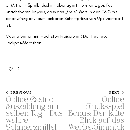
UI‑Mitte im Spielbildschirm überlagert – ein winziger, fast
unsichtbarer Hinweis, dass das „freie“ Wort in den T&C mit
einer winzigen, kaum lesbaren Schriftgröße von 9 px versteckt
ist.
Casino Seiten mit Höchsten Freispielen: Der trostlose
Jackpot‑Marathon
0
PREVIOUS
NEXT
Online Casino
Online
Auszahlung am
Glücksspiel
selben Tag – Das
Bonus: Der kalte
wahre
Blick auf das
Schmerzmittel
Werbe‑Gimmick