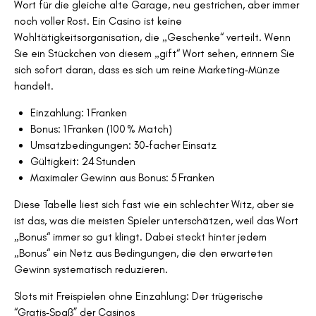
Wort für die gleiche alte Garage, neu gestrichen, aber immer
noch voller Rost. Ein Casino ist keine
Wohltätigkeitsorganisation, die „Geschenke“ verteilt. Wenn
Sie ein Stückchen von diesem „gift“ Wort sehen, erinnern Sie
sich sofort daran, dass es sich um reine Marketing‑Münze
handelt.
Einzahlung: 1 Franken
Bonus: 1 Franken (100 % Match)
Umsatzbedingungen: 30‑facher Einsatz
Gültigkeit: 24 Stunden
Maximaler Gewinn aus Bonus: 5 Franken
Diese Tabelle liest sich fast wie ein schlechter Witz, aber sie
ist das, was die meisten Spieler unterschätzen, weil das Wort
„Bonus“ immer so gut klingt. Dabei steckt hinter jedem
„Bonus“ ein Netz aus Bedingungen, die den erwarteten
Gewinn systematisch reduzieren.
Slots mit Freispielen ohne Einzahlung: Der trügerische
“Gratis‑Spaß” der Casinos