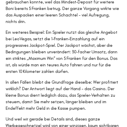
gebrauchen konnte, weil das Mindest‑Deposit für weitere
Boni bereits 5 Franken betrug. Der ganze Vorgang wirkte wie
das Auspacken einer leeren Schachtel – viel Aufregung,
nichts drin.
Ein weiteres Beispiel: Ein Spieler nutzt das gleiche Angebot
bei LeoVegas, setzt die 1‑Franken‑Einzahlung auf ein
progressives Jackpot‑Spiel. Der Jackpot wächst, aber die
Bedingungen bleiben unverändert: 30‑facher Umsatz, dann
ein striktes „Maximum Win“ von 5 Franken für den Bonus. Das
ist, als würde man ein teures Auto fahren und nur für die
ersten 10 Kilometer zahlen dürfen.
In allen Fällen bleibt die Grundfrage dieselbe: Wer profitiert
wirklich? Der Antwort liegt auf der Hand – das Casino. Der
kleine Bonus dient lediglich dazu, das Spieler‑Verhalten zu
steuern, damit Sie mehr setzen, länger bleiben und im
Endeffekt mehr Geld in die Kasse pumpen.
Und weil wir gerade bei Details sind, dieses ganze
Werbegeschnetzel wird von einer winzigen, kaum sichtbaren