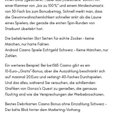
einer Klammer von „bis zu 100 %“ und einem Mindestumsatz
von 30‑fach bis zum Bonusbetrag. Schnell merkt man, dass
die Gewinnwahrscheinlichkeit schneller sinkt als die Laune
eines Spielers, der gerade die ersten Spin‑Runden von
Starburst überlebt hat.
Die beliebtesten Slot Seiten für echte Zocker – keine
Märchen, nur harte Fakten
Android Casino Spiele Echtgeld Schweiz – Keine Märchen, nur
Zahlen
Ein weiteres Beispiel: Bei bet365 Casino gibt es ein
10‑Euro‑„Gratis“‑Bonus, aber die Auszahlung beschränkt sich
auf maximal 20 Euro und verlangt 40‑faches Durchspielen.
Und das alles, während Sie versuchen, die schillernden
Grafiken von Gonzo’s Quest zu genießen, die genauso
flüchtig sind wie die Versprechungen der Werbebroschüren.
Bestes Debitkarten Casino Bonus ohne Einzahlung Schweiz –
Der kalte Blick hinter dem Marketing-Vorhang