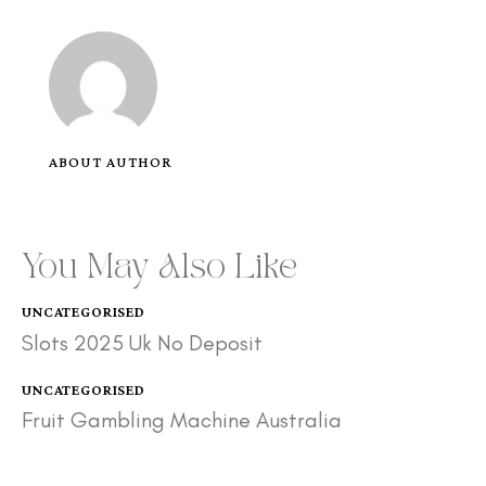
ABOUT AUTHOR
You May Also Like
UNCATEGORISED
Slots 2025 Uk No Deposit
UNCATEGORISED
Fruit Gambling Machine Australia