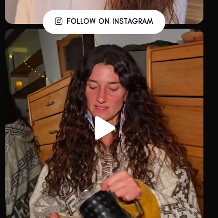
FOLLOW ON INSTAGRAM