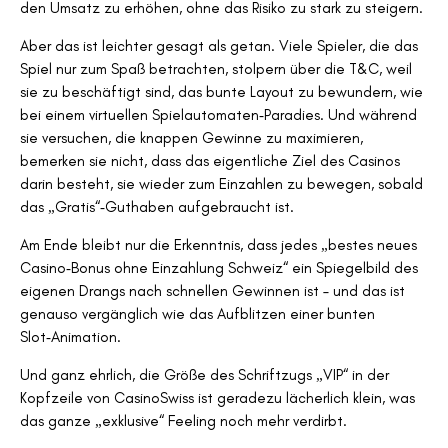
den Umsatz zu erhöhen, ohne das Risiko zu stark zu steigern.
Aber das ist leichter gesagt als getan. Viele Spieler, die das
Spiel nur zum Spaß betrachten, stolpern über die T&C, weil
sie zu beschäftigt sind, das bunte Layout zu bewundern, wie
bei einem virtuellen Spielautomaten‑Paradies. Und während
sie versuchen, die knappen Gewinne zu maximieren,
bemerken sie nicht, dass das eigentliche Ziel des Casinos
darin besteht, sie wieder zum Einzahlen zu bewegen, sobald
das „Gratis“‑Guthaben aufgebraucht ist.
Am Ende bleibt nur die Erkenntnis, dass jedes „bestes neues
Casino‑Bonus ohne Einzahlung Schweiz“ ein Spiegelbild des
eigenen Drangs nach schnellen Gewinnen ist – und das ist
genauso vergänglich wie das Aufblitzen einer bunten
Slot‑Animation.
Und ganz ehrlich, die Größe des Schriftzugs „VIP“ in der
Kopfzeile von CasinoSwiss ist geradezu lächerlich klein, was
das ganze „exklusive“ Feeling noch mehr verdirbt.