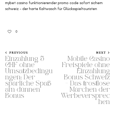
mybet casino funktionierender promo code sofort sichern
schweiz – der harte Kaltwasch für Glücksspieltouristen
0
PREVIOUS
NEXT
Einzahlung 5
Mobile Casino
CHF ohne
Freispiele ohne
Umsatzbedingu
Einzahlung
ngen: Der
Bonus Schweiz
spärliche Spaß
– Das trostlose
am dünnen
Märchen der
Bonus
Werbeversprec
hen