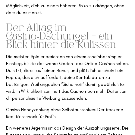
Möglichkeit, dich zu einem höheren Risiko zu drängen, ohne
dass du es merkst.
Der Alltag im
Casino‑Dschungel – ein
Blick hinter die Kulissen
Die meisten Spieler berichten von einem scheinbar simplen
Einstieg, bis sie das wahre Gesicht des Online‑Casinos sehen.
Du sitzt, klickst auf einen Bonus, und plötzlich erscheint ein
Pop‑up, das dich auffordert, deine Kontaktdaten zu
bestätigen. Weil angeblich “Sicherheit” damit gewährleistet
wird. In Wirklichkeit sammelt das Casino noch mehr Daten, um
dir personalisierte Werbung zuzusenden.
Casino Handyzahlung ohne Selbstausschluss: Der trockene
Realitätsschock für Profis
Ein weiteres Ärgernis ist das Design der Auszahlungsseite. Die