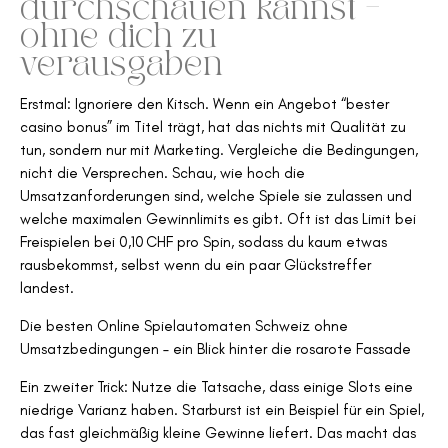
durchschauen kannst –
ohne dich zu
verausgaben
Erstmal: Ignoriere den Kitsch. Wenn ein Angebot “bester
casino bonus” im Titel trägt, hat das nichts mit Qualität zu
tun, sondern nur mit Marketing. Vergleiche die Bedingungen,
nicht die Versprechen. Schau, wie hoch die
Umsatzanforderungen sind, welche Spiele sie zulassen und
welche maximalen Gewinnlimits es gibt. Oft ist das Limit bei
Freispielen bei 0,10 CHF pro Spin, sodass du kaum etwas
rausbekommst, selbst wenn du ein paar Glückstreffer
landest.
Die besten Online Spielautomaten Schweiz ohne
Umsatzbedingungen – ein Blick hinter die rosarote Fassade
Ein zweiter Trick: Nutze die Tatsache, dass einige Slots eine
niedrige Varianz haben. Starburst ist ein Beispiel für ein Spiel,
das fast gleichmäßig kleine Gewinne liefert. Das macht das