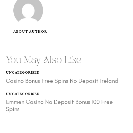
ABOUT AUTHOR
You May Also Like
UNCATEGORISED
Casino Bonus Free Spins No Deposit Ireland
UNCATEGORISED
Emmen Casino No Deposit Bonus 100 Free
Spins