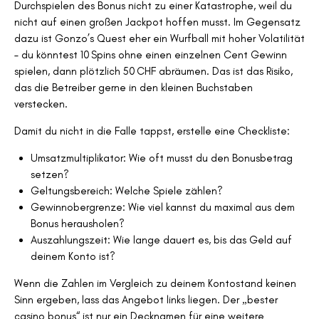
Durchspielen des Bonus nicht zu einer Katastrophe, weil du
nicht auf einen großen Jackpot hoffen musst. Im Gegensatz
dazu ist Gonzo’s Quest eher ein Wurfball mit hoher Volatilität
– du könntest 10 Spins ohne einen einzelnen Cent Gewinn
spielen, dann plötzlich 50 CHF abräumen. Das ist das Risiko,
das die Betreiber gerne in den kleinen Buchstaben
verstecken.
Damit du nicht in die Falle tappst, erstelle eine Checkliste:
Umsatzmultiplikator: Wie oft musst du den Bonusbetrag
setzen?
Geltungsbereich: Welche Spiele zählen?
Gewinnobergrenze: Wie viel kannst du maximal aus dem
Bonus herausholen?
Auszahlungszeit: Wie lange dauert es, bis das Geld auf
deinem Konto ist?
Wenn die Zahlen im Vergleich zu deinem Kontostand keinen
Sinn ergeben, lass das Angebot links liegen. Der „bester
casino bonus“ ist nur ein Decknamen für eine weitere