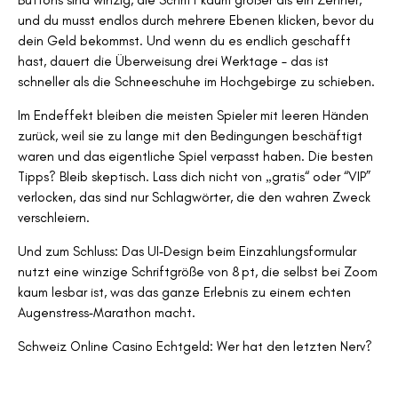
Buttons sind winzig, die Schrift kaum größer als ein Zehner,
und du musst endlos durch mehrere Ebenen klicken, bevor du
dein Geld bekommst. Und wenn du es endlich geschafft
hast, dauert die Überweisung drei Werktage – das ist
schneller als die Schneeschuhe im Hochgebirge zu schieben.
Im Endeffekt bleiben die meisten Spieler mit leeren Händen
zurück, weil sie zu lange mit den Bedingungen beschäftigt
waren und das eigentliche Spiel verpasst haben. Die besten
Tipps? Bleib skeptisch. Lass dich nicht von „gratis“ oder “VIP”
verlocken, das sind nur Schlagwörter, die den wahren Zweck
verschleiern.
Und zum Schluss: Das UI‑Design beim Einzahlungsformular
nutzt eine winzige Schriftgröße von 8 pt, die selbst bei Zoom
kaum lesbar ist, was das ganze Erlebnis zu einem echten
Augenstress‑Marathon macht.
Schweiz Online Casino Echtgeld: Wer hat den letzten Nerv?