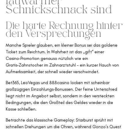
lauwarmer
Schnickschnack sind
Die harte Rechnung hinter
den Versprechungen
Manche Spieler glauben, ein kleiner Bonus sei das goldene
Ticket zum Reichtum. In Wahrheit ist das „gift“ einer
Casino‑Promotion genauso nützlich wie ein
Gratis‑Zahnstocher im Zahnarztstuhl – ein kurzer Hauch von
Aufmerksamkeit, der schnell wieder verschwindet.
Bet365, LeoVegas und 888casino locken mit scheinbar
großzügigen Einzahlungs‑Bonussen. Der feine Unterschied
liegt nicht im Angebot selbst, sondern in den versteckten
Bedingungen, die den Großteil des Geldes wieder in die
Kasse schließen.
Betrachte das klassische Gameplay: Starburst sprüht mit
schnellen Drehungen um die Ohren, während Gonzo’s Quest