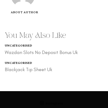
ABOUT AUTHOR
You May Also Like
UNCATEGORISED
Wazdan Slots No Deposit Bonus Uk
UNCATEGORISED
Blackjack Tip Sheet Uk
instagram