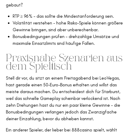
gebaut?
RTP ≥ 96 % – das sollte die Mindestanforderung sein.
Volatilität verstehen – hohe Risiko‑Spiele können größere
Gewinne bringen, sind aber unberechenbar.
Bonusbedingungen prüfen – drehzahlige Umsätze und
maximale Einsatzlimits sind häufige Fallen.
Praxisnahe Szenarien aus
dem Spieltisch
Stell dir vor, du sitzt an einem Freitagabend bei LeoVegas,
hast gerade einen 50‑Euro-Bonus erhalten und willst das
meiste daraus machen. Du entscheidest dich für Starburst,
weil das schnelle Gameplay scheinbar verlockend ist. Nach
zehn Drehungen hast du nur ein paar kleine Gewinne – die
Bonusbedingungen verlangen jedoch das Zwanzigfache
deiner Einzahlung, bevor du abheben kannst.
Ein anderer Spieler, der lieber bei 888casino spielt, wählt