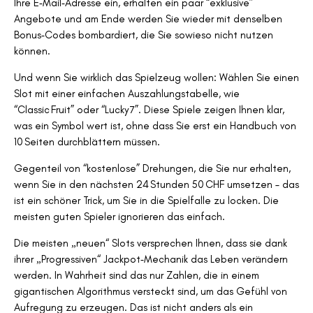
Ihre E‑Mail‑Adresse ein, erhalten ein paar “exklusive”
Angebote und am Ende werden Sie wieder mit denselben
Bonus‑Codes bombardiert, die Sie sowieso nicht nutzen
können.
Und wenn Sie wirklich das Spielzeug wollen: Wählen Sie einen
Slot mit einer einfachen Auszahlungstabelle, wie
“Classic Fruit” oder “Lucky 7”. Diese Spiele zeigen Ihnen klar,
was ein Symbol wert ist, ohne dass Sie erst ein Handbuch von
10 Seiten durchblättern müssen.
Gegenteil von “kostenlose” Drehungen, die Sie nur erhalten,
wenn Sie in den nächsten 24 Stunden 50 CHF umsetzen – das
ist ein schöner Trick, um Sie in die Spielfalle zu locken. Die
meisten guten Spieler ignorieren das einfach.
Die meisten „neuen“ Slots versprechen Ihnen, dass sie dank
ihrer „Progressiven“ Jackpot‑Mechanik das Leben verändern
werden. In Wahrheit sind das nur Zahlen, die in einem
gigantischen Algorithmus versteckt sind, um das Gefühl von
Aufregung zu erzeugen. Das ist nicht anders als ein