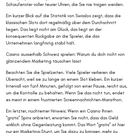
Schaufenster voller teurer Uhren, die Sie nie tragen werden.
Ein kurzer Blick auf die Statistik von Swisslos zeigt, dass die
klassischen Slots dort regelmäßig über dem Durchschnitt
liegen. Das liegt nicht am Glück, das liegt an der
konsequenten Rückgabe an die Spieler, die das
Unternehmen langfristig stabil hält.
Casino ausserhalb Schweiz spielen: Warum du dich nicht von
glänzendem Marketing täuschen lässt
Beachten Sie die Spielzeiten. Viele Spieler verlieren die
Übersicht, weil sie zu lange an einem Slot kleben. Ein kurzer
Intervall von fünf Minuten, gefolgt von einer Pause, reicht aus,
um die Kontrolle zu behalten. Wenn Sie das nicht tun, endet
es meist in einem frustrierten Screennachrichten‑Marathon.
Ein letzter, nüchterner Hinweis: Wenn ein Casino Ihnen
“gratis” Spins anbietet, erwarten Sie nicht, dass das Geld
wirklich ohne Gegenleistung kommt. Das Wort “gratis” ist hier
nur ein Marketing‑Stunt, um Sie dazu zu bringen, mehr zu