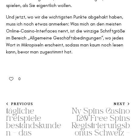
spielen, als Sie eigentlich wollen.
Und jetzt, wo wir die wichtigsten Punkte abgehakt haben,
muss ich noch etwas anmerken: Was mich an den meisten
Online‑Casino‑Interfaces nervt, ist die winzige Schriftgröße
im Bereich „Allgemeine Geschäftsbedingungen“, wo jedes
Wort in Mikropixeln erscheint, sodass man kaum noch lesen
kann, bevor man zugestimmt hat.
0
PREVIOUS
NEXT
tägliche
Ny Spins Casino
freispiele
120 Free Spins
bestandskunde
Registrierungsb
n – das
onus Schweiz –