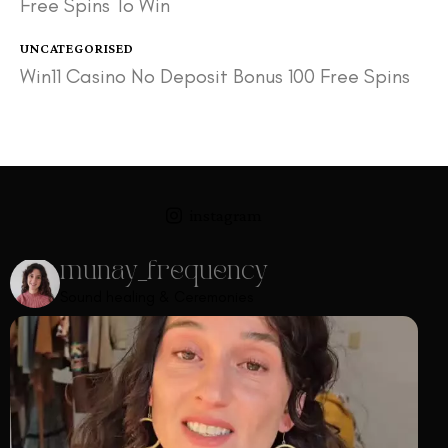
Free Spins To Win
UNCATEGORISED
Win11 Casino No Deposit Bonus 100 Free Spins
instagram
munay_frequency
Sound healing & Ceremonies