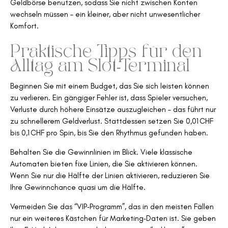
Geldbörse benutzen, sodass Sie nicht zwischen Konten
wechseln müssen – ein kleiner, aber nicht unwesentlicher
Komfort.
Praktische Tipps für den
Alltag am Slot‑Terminal
Beginnen Sie mit einem Budget, das Sie sich leisten können
zu verlieren. Ein gängiger Fehler ist, dass Spieler versuchen,
Verluste durch höhere Einsätze auszugleichen – das führt nur
zu schnellerem Geldverlust. Stattdessen setzen Sie 0,01 CHF
bis 0,1 CHF pro Spin, bis Sie den Rhythmus gefunden haben.
Behalten Sie die Gewinnlinien im Blick. Viele klassische
Automaten bieten fixe Linien, die Sie aktivieren können.
Wenn Sie nur die Hälfte der Linien aktivieren, reduzieren Sie
Ihre Gewinnchance quasi um die Hälfte.
Vermeiden Sie das “VIP‑Programm”, das in den meisten Fällen
nur ein weiteres Kästchen für Marketing‑Daten ist. Sie geben