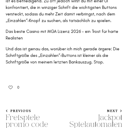
ist es befriedigend. Zu oft jedoch wirst du mit einer UI
konfrontiert, die in winziger Schrift die wichtigsten Buttons
versteckt, sodass du mehr Zeit damit verbringst, nach dem
„Einzahlen“-Knopf zu suchen, als tatsächlich zu spielen.
Das beste Casino mit MGA Lizenz 2026 – ein Trost für harte
Realisten
Und das ist genau das, worüber ich mich gerade ärgere: Die
Schriftgröße des „Einzahlen“-Buttons ist kleiner als die
Schriftgröße von meinem letzten Bankauszug. Stop.
0
PREVIOUS
NEXT
Freispiele
Jackpot
promo code
Spielautomaten