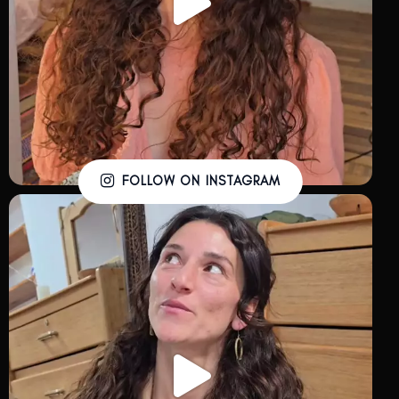
FOLLOW ON INSTAGRAM