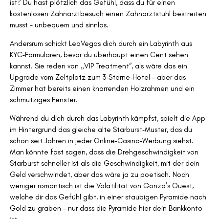
ist? Du hast plötzlich das Gefühl, dass du für einen
kostenlosen Zahnarztbesuch einen Zahnarztstuhl bestreiten
musst – unbequem und sinnlos.
Andersrum schickt LeoVegas dich durch ein Labyrinth aus
KYC‑Formularen, bevor du überhaupt einen Cent sehen
kannst. Sie reden von „VIP Treatment“, als wäre das ein
Upgrade vom Zeltplatz zum 3‑Sterne‑Hotel – aber das
Zimmer hat bereits einen knarrenden Holzrahmen und ein
schmutziges Fenster.
Während du dich durch das Labyrinth kämpfst, spielt die App
im Hintergrund das gleiche alte Starburst‑Muster, das du
schon seit Jahren in jeder Online‑Casino‑Werbung siehst.
Man könnte fast sagen, dass die Drehgeschwindigkeit von
Starburst schneller ist als die Geschwindigkeit, mit der dein
Geld verschwindet, aber das wäre ja zu poetisch. Noch
weniger romantisch ist die Volatilität von Gonzo’s Quest,
welche dir das Gefühl gibt, in einer staubigen Pyramide nach
Gold zu graben – nur dass die Pyramide hier dein Bankkonto