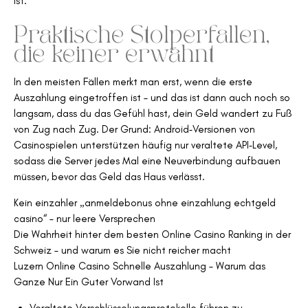
ist.
Praktische Stolperfallen,
die keiner erwähnt
In den meisten Fällen merkt man erst, wenn die erste
Auszahlung eingetroffen ist – und das ist dann auch noch so
langsam, dass du das Gefühl hast, dein Geld wandert zu Fuß
von Zug nach Zug. Der Grund: Android‑Versionen von
Casinospielen unterstützen häufig nur veraltete API‑Level,
sodass die Server jedes Mal eine Neuverbindung aufbauen
müssen, bevor das Geld das Haus verlässt.
Kein einzahler „anmeldebonus ohne einzahlung echtgeld
casino“ – nur leere Versprechen
Die Wahrheit hinter dem besten Online Casino Ranking in der
Schweiz – und warum es Sie nicht reicher macht
Luzern Online Casino Schnelle Auszahlung – Warum das
Ganze Nur Ein Guter Vorwand Ist