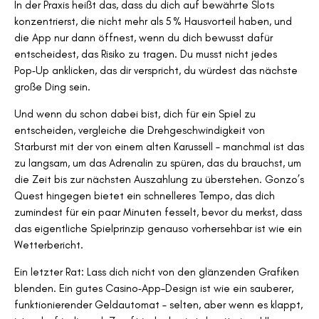
In der Praxis heißt das, dass du dich auf bewährte Slots
konzentrierst, die nicht mehr als 5 % Hausvorteil haben, und
die App nur dann öffnest, wenn du dich bewusst dafür
entscheidest, das Risiko zu tragen. Du musst nicht jedes
Pop‑Up anklicken, das dir verspricht, du würdest das nächste
große Ding sein.
Und wenn du schon dabei bist, dich für ein Spiel zu
entscheiden, vergleiche die Drehgeschwindigkeit von
Starburst mit der von einem alten Karussell – manchmal ist das
zu langsam, um das Adrenalin zu spüren, das du brauchst, um
die Zeit bis zur nächsten Auszahlung zu überstehen. Gonzo’s
Quest hingegen bietet ein schnelleres Tempo, das dich
zumindest für ein paar Minuten fesselt, bevor du merkst, dass
das eigentliche Spielprinzip genauso vorhersehbar ist wie ein
Wetterbericht.
Ein letzter Rat: Lass dich nicht von den glänzenden Grafiken
blenden. Ein gutes Casino‑App-Design ist wie ein sauberer,
funktionierender Geldautomat – selten, aber wenn es klappt,