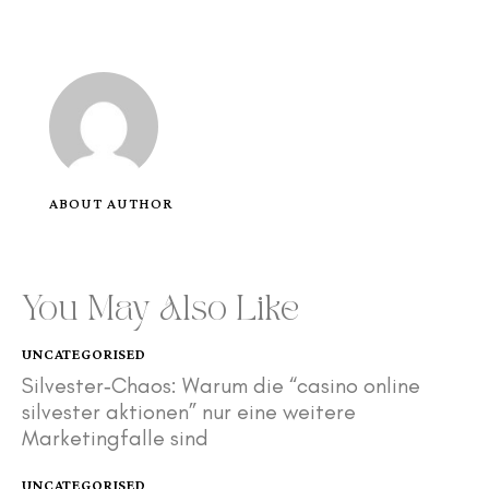
ABOUT AUTHOR
You May Also Like
UNCATEGORISED
Silvester‑Chaos: Warum die “casino online
silvester aktionen” nur eine weitere
Marketingfalle sind
UNCATEGORISED