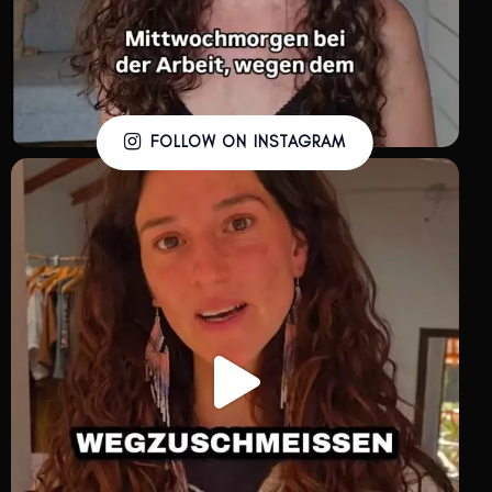
FOLLOW ON INSTAGRAM