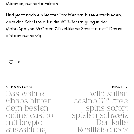
Märchen, nur harte Fakten
Und jetzt noch ein letzter Ton: Wer hat bitte entschieden,
dass das Schriftfeld für die AGB‑Bestätigung in der
Mobil‑App von Mr Green 7‑Pixel‑kleine Schrift nutzt? Das ist
einfach nur nervig.
0
PREVIOUS
NEXT
Das wahre
wild sultan
Chaos hinter
casino 175 free
dem besten
spins sofort
online casino
spielen schweiz
mit krypto
– Der kalte
auszahlung
Realitätscheck