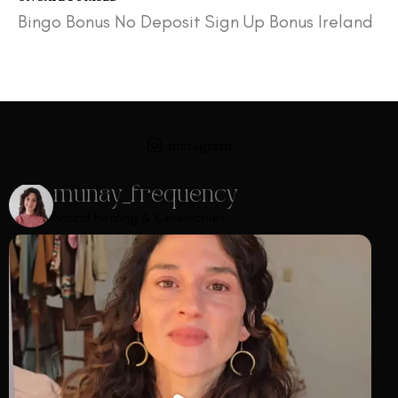
Bingo Bonus No Deposit Sign Up Bonus Ireland
instagram
munay_frequency
Sound healing & Ceremonies