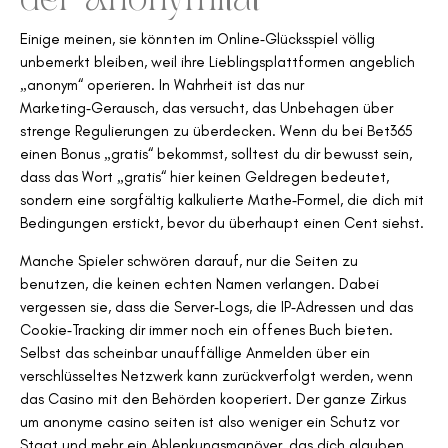
der Anonymität
Einige meinen, sie könnten im Online‑Glücksspiel völlig
unbemerkt bleiben, weil ihre Lieblingsplattformen angeblich
„anonym“ operieren. In Wahrheit ist das nur
Marketing‑Gerausch, das versucht, das Unbehagen über
strenge Regulierungen zu überdecken. Wenn du bei Bet365
einen Bonus „gratis“ bekommst, solltest du dir bewusst sein,
dass das Wort „gratis“ hier keinen Geldregen bedeutet,
sondern eine sorgfältig kalkulierte Mathe‑Formel, die dich mit
Bedingungen erstickt, bevor du überhaupt einen Cent siehst.
Manche Spieler schwören darauf, nur die Seiten zu
benutzen, die keinen echten Namen verlangen. Dabei
vergessen sie, dass die Server‑Logs, die IP‑Adressen und das
Cookie‑Tracking dir immer noch ein offenes Buch bieten.
Selbst das scheinbar unauffällige Anmelden über ein
verschlüsseltes Netzwerk kann zurückverfolgt werden, wenn
das Casino mit den Behörden kooperiert. Der ganze Zirkus
um anonyme casino seiten ist also weniger ein Schutz vor
Staat und mehr ein Ablenkungsmanöver, das dich glauben