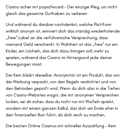
Casino sicher mit paysafecard – Der einzige Weg, um nicht
gleich das gesamte Guthaben zu verlieren
Und während du darüber nachdenkst, welche Plattform
wirklich anonym ist, erinnert dich das ständig wiederholende
„free“‑Label an die verführerische Versprechung, dass
niemand Geld verschenkt. In Wahrheit ist das „free“ nur ein
Köder, ein Lächeln, das dich dazu bringen soll, mehr zu
spielen, während das Casino im Hintergrund jede deiner
Bewegungen misst.
Der Kern bleibt dieselbe: Anonymität ist ein Produkt, das von
der Werbung verpackt, von den Regeln verdichtet und von
den Behörden geprüft wird. Wenn du dich also in die Tiefen
von Casino‑Websites wagst, die mit anonymen Versprechen
locken, sei dir sicher, dass du nicht nur mit Würfeln spielst,
sondern mit einem ganzen Kalkül, das dich am Ende eher in
den finanziellen Ruin führt, als dich reich zu machen.
Die besten Online Casinos mit schneller Auszahlung – Kein